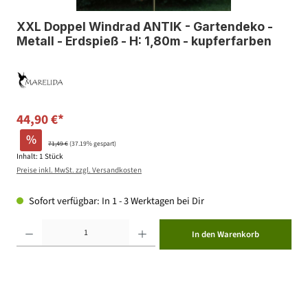
XXL Doppel Windrad ANTIK - Gartendeko -
Metall - Erdspieß - H: 1,80m - kupferfarben
44,90 €*
%
71,49 €
(37.19% gespart)
Inhalt:
1 Stück
Preise inkl. MwSt. zzgl. Versandkosten
Sofort verfügbar: In 1 - 3 Werktagen bei Dir
Produkt Anzahl: Gib den gewünschten Wert ein oder benutze die Schaltflächen um die Anzahl zu erhöhen ode
In den Warenkorb