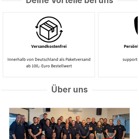
Deine Vorteile bei uns
Versandkostenfrei
Persönl
Innerhalb von Deutschland als Paketversand
support
ab 100,- Euro Bestellwert
Über uns