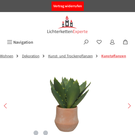
alt springen
Vertrag widerrufen
Navigation
Wohnen
Dekoration
Kunst- und Trockenpflanzen
Kunstpflanzen
Bildergalerie überspringen