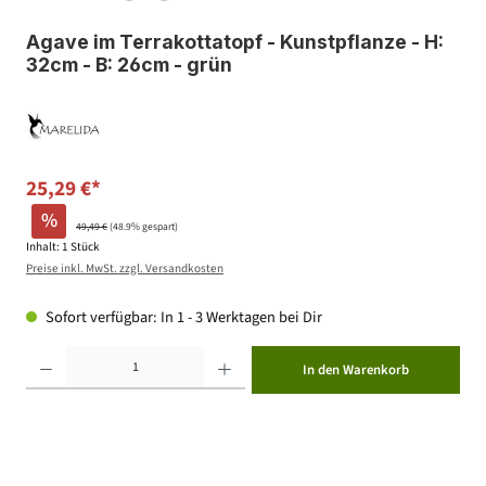
Agave im Terrakottatopf - Kunstpflanze - H:
32cm - B: 26cm - grün
25,29 €*
%
49,49 €
(48.9% gespart)
Inhalt:
1 Stück
Preise inkl. MwSt. zzgl. Versandkosten
Sofort verfügbar: In 1 - 3 Werktagen bei Dir
Produkt Anzahl: Gib den gewünschten Wert ein oder benutze die Schaltflächen um die Anzahl zu erhöhen ode
In den Warenkorb