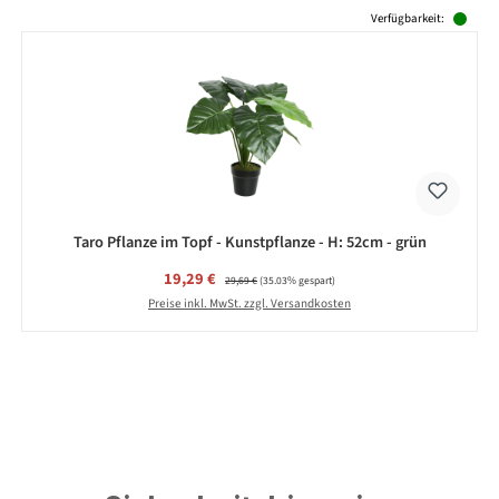
Produktgalerie überspringen
Verfügbarkeit:
Taro Pflanze im Topf - Kunstpflanze - H: 52cm - grün
Verkaufspreis:
19,29 €
Regulärer Preis:
29,69 €
(35.03% gespart)
Preise inkl. MwSt. zzgl. Versandkosten