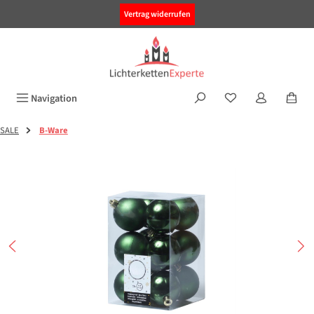
alt springen
Vertrag widerrufen
Navigation
SALE
B-Ware
Bildergalerie überspringen