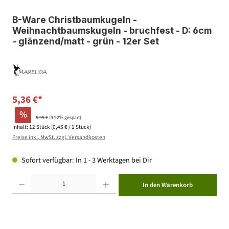
B-Ware Christbaumkugeln -
Weihnachtbaumskugeln - bruchfest - D: 6cm
- glänzend/matt - grün - 12er Set
5,36 €*
%
5,95 €
(9.92% gespart)
Inhalt:
12 Stück
(0,45 € / 1 Stück)
Preise inkl. MwSt. zzgl. Versandkosten
Sofort verfügbar: In 1 - 3 Werktagen bei Dir
Produkt Anzahl: Gib den gewünschten Wert ein oder benutze die Schaltflächen um die Anzahl zu erhöhen ode
In den Warenkorb