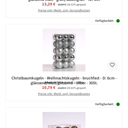
Verkaufspreis:
13,29 €
Regulärer Preis:
18,09 €
(26.53% gespart)
Preise inkl. MwSt. zzgl. Versandkosten
Verfügbarkeit:
Christbaumkugeln - Weihnachtskugeln - bruchfest - D: 6cm -
glänzend/matt/glitzernd - silber - 30St.
Inhalt:
30 Stück
(0,36 € / 1 Stück)
Verkaufspreis:
10,79 €
Regulärer Preis:
14,39 €
(25.02% gespart)
Preise inkl. MwSt. zzgl. Versandkosten
Verfügbarkeit: