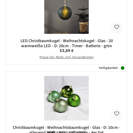
LED Christbaumkugel - Weihnachtskugel - Glas - 20
warmweiße LED - D: 20cm - Timer - Batterie - grün
Regulärer Preis:
53,89 €
Preise inkl. MwSt. zzgl. Versandkosten
Verfügbarkeit:
Christbaumkugel - Weihnachtsbaumkugel - Glas - D: 10cm -
glänzend matt - grün, salbeigrün - 4er Set
Inhalt:
4 Stück
(3,32 € / 1 Stück)