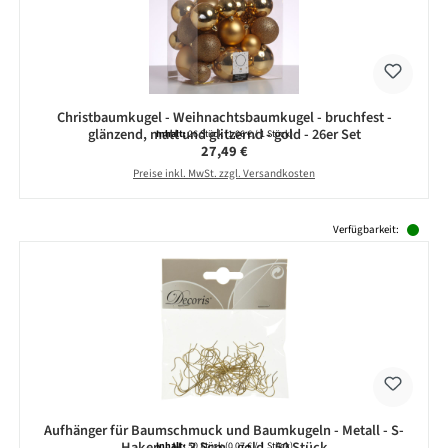
Christbaumkugel - Weihnachtsbaumkugel - bruchfest -
glänzend, matt und glitzernd - gold - 26er Set
Inhalt:
26 Stück
(1,06 € / 1 Stück)
Regulärer Preis:
27,49 €
Preise inkl. MwSt. zzgl. Versandkosten
Produktgalerie überspringen
Verfügbarkeit:
Aufhänger für Baumschmuck und Baumkugeln - Metall - S-
Haken - H: 3.5cm - gold - 50 Stück
Inhalt:
50 Stück
(0,07 € / 1 Stück)