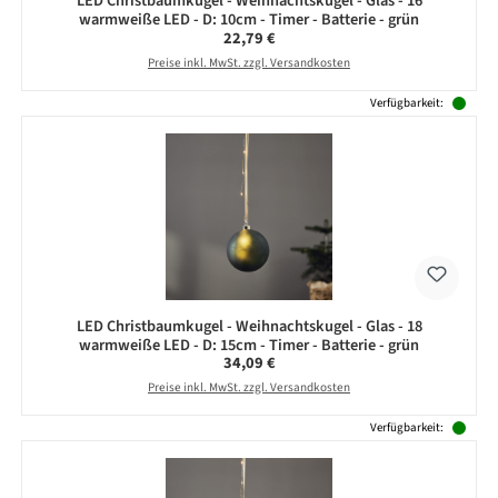
LED Christbaumkugel - Weihnachtskugel - Glas - 16
warmweiße LED - D: 10cm - Timer - Batterie - grün
Regulärer Preis:
22,79 €
Preise inkl. MwSt. zzgl. Versandkosten
Verfügbarkeit:
LED Christbaumkugel - Weihnachtskugel - Glas - 18
warmweiße LED - D: 15cm - Timer - Batterie - grün
Regulärer Preis:
34,09 €
Preise inkl. MwSt. zzgl. Versandkosten
Verfügbarkeit: