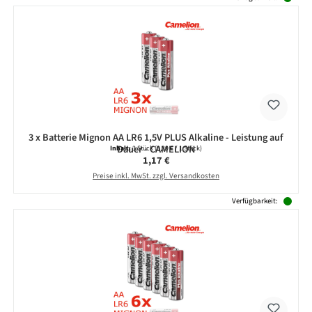
3 x Batterie Mignon AA LR6 1,5V PLUS Alkaline - Leistung auf
Dauer - CAMELION
Inhalt:
3 Stück
(0,39 € / 1 Stück)
Regulärer Preis:
1,17 €
Preise inkl. MwSt. zzgl. Versandkosten
Verfügbarkeit: