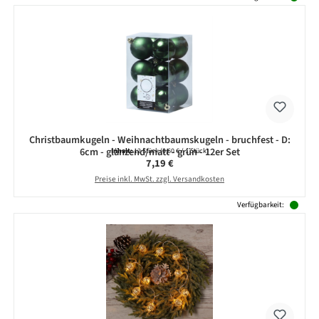
Christbaumkugeln - Weihnachtbaumskugeln - bruchfest - D:
6cm - glänzend/matt - grün - 12er Set
Inhalt:
12 Stück
(0,60 € / 1 Stück)
Regulärer Preis:
7,19 €
Preise inkl. MwSt. zzgl. Versandkosten
Verfügbarkeit: