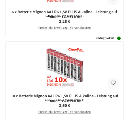
6 x Batterie Mignon AA LR6 1,5V PLUS Alkaline - Leistung auf
Dauer - CAMELION
Inhalt:
6 Stück
(0,38 € / 1 Stück)
Regulärer Preis:
2,28 €
Preise inkl. MwSt. zzgl. Versandkosten
Verfügbarkeit:
10 x Batterie Mignon AA LR6 1,5V PLUS Alkaline - Leistung auf
Dauer - CAMELION
Inhalt:
10 Stück
(0,36 € / 1 Stück)
Regulärer Preis:
3,60 €
Preise inkl. MwSt. zzgl. Versandkosten