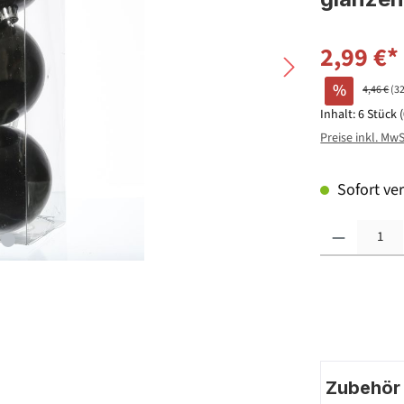
2,99 €*
%
4,46 €
(3
Inhalt:
6 Stück
Preise inkl. Mw
Sofort ver
Produkt Anzahl: G
Zubehör |