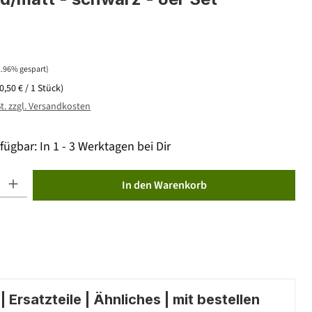
2.96% gespart)
(0,50 € / 1 Stück)
St. zzgl. Versandkosten
fügbar: In 1 - 3 Werktagen bei Dir
ib den gewünschten Wert ein oder benutze die Schaltflächen um die Anzahl zu erhöhen od
In den Warenkorb
 Ersatzteile | Ähnliches | mit bestellen