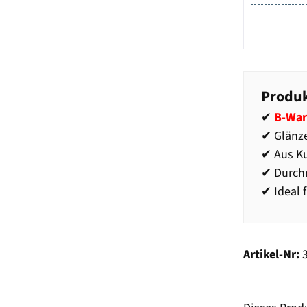
Produk
✔
B-War
✔ Glänz
✔ Aus Ku
✔ Durch
✔ Ideal 
Artikel-Nr: