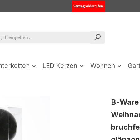
Vertrag widerrufen
chterketten
LED Kerzen
Wohnen
Gar
B-Ware 
Weihna
bruchfe
glänzen