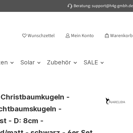
Beratung: support@h4g-gmbh.de
Wunschzettel
Mein Konto
Warenkorb
ten
Solar
Zubehör
SALE
Christbaumkugeln -
chtbaumskugeln -
st - D: 8cm -
d/matt - schwarz - 6er Set