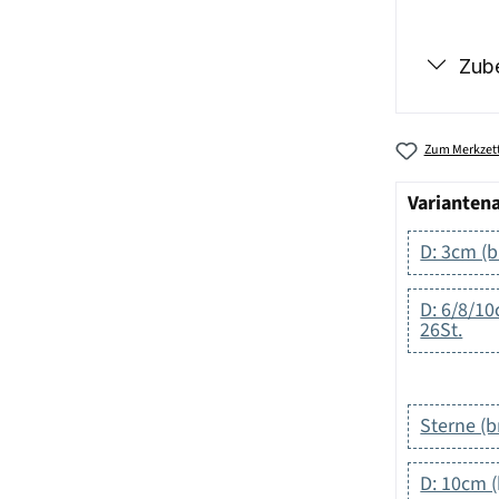
Zub
Zum Merkzett
Varianten
D: 3cm (b
D: 6/8/10
26St.
Sterne (b
D: 10cm (