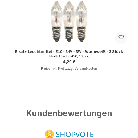
Ersatz-Leuchtmittel - E10 - 34V - 3W - Warmweiß - 3 Stück
Inhalt:
3 Stück
(1,43 € / 1 Stück)
Regulärer Preis:
4,29 €
Preise inkl. MwSt. zzgl. Versandkosten
Kundenbewertungen