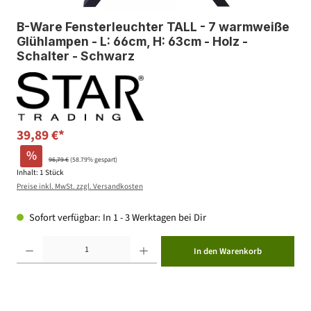
B-Ware Fensterleuchter TALL - 7 warmweiße
Glühlampen - L: 66cm, H: 63cm - Holz -
Schalter - Schwarz
39,89 €*
%
96,79 €
(58.79% gespart)
Inhalt:
1 Stück
Preise inkl. MwSt. zzgl. Versandkosten
Sofort verfügbar: In 1 - 3 Werktagen bei Dir
Produkt Anzahl: Gib den gewünschten Wert ein oder benutze die Schaltflächen um die Anzahl zu erhöhen ode
In den Warenkorb