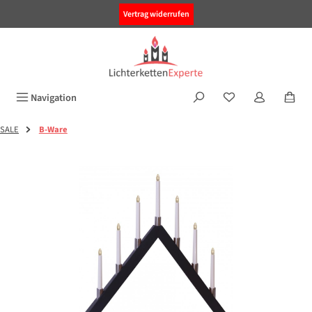
alt springen
Vertrag widerrufen
Navigation
SALE
B-Ware
Bildergalerie überspringen