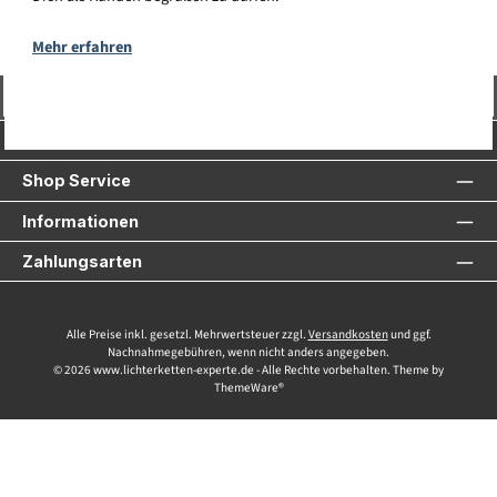
Mehr erfahren
Vertrag widerrufen
Service-Hotline
Shop Service
Informationen
Zahlungsarten
Alle Preise inkl. gesetzl. Mehrwertsteuer zzgl.
Versandkosten
und ggf.
Nachnahmegebühren, wenn nicht anders angegeben.
© 2026 www.lichterketten-experte.de - Alle Rechte vorbehalten. Theme by
ThemeWare®