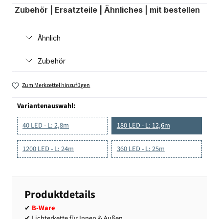
Zubehör | Ersatzteile | Ähnliches | mit bestellen
Ähnlich
Zubehör
Zum Merkzettel hinzufügen
Variantenauswahl:
40 LED - L: 2,8m
180 LED - L: 12,6m
1200 LED - L: 24m
360 LED - L: 25m
Produktdetails
✔
B-Ware
✔ Lichterkette für Innen & Außen