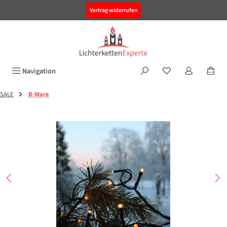
alt springen
Vertrag widerrufen
Navigation
SALE
B-Ware
Bildergalerie überspringen