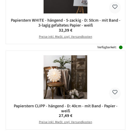
Papierstern WHITE - hängend - 5-zackig - D: 50cm - mit Band -
3-lagig gefaltetes Papier - weiß
Regulärer Preis:
32,39 €
Preise inkl. MwSt. zzgl. Versandkosten
Verfügbarkeit:
Papierstern CLIPP - hängend - D: 40cm - mit Band - Papier -
weiß
Regulärer Preis:
27,49 €
Preise inkl. MwSt. zzgl. Versandkosten