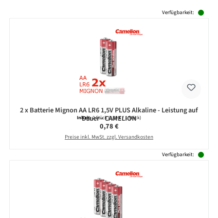
Produktgalerie überspringen
Verfügbarkeit:
2 x Batterie Mignon AA LR6 1,5V PLUS Alkaline - Leistung auf
Dauer - CAMELION
Inhalt:
2 Stück
(0,39 € / 1 Stück)
Regulärer Preis:
0,78 €
Preise inkl. MwSt. zzgl. Versandkosten
Verfügbarkeit: