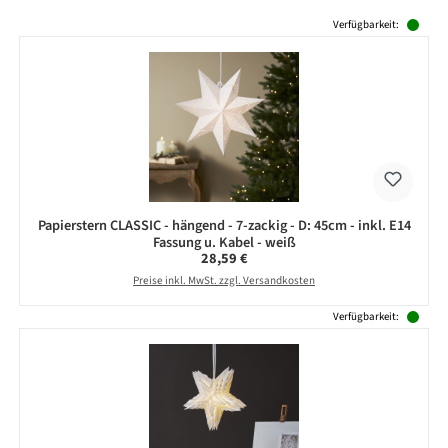
Produktgalerie überspringen
Verfügbarkeit:
Papierstern CLASSIC - hängend - 7-zackig - D: 45cm - inkl. E14
Fassung u. Kabel - weiß
Regulärer Preis:
28,59 €
Preise inkl. MwSt. zzgl. Versandkosten
Verfügbarkeit: