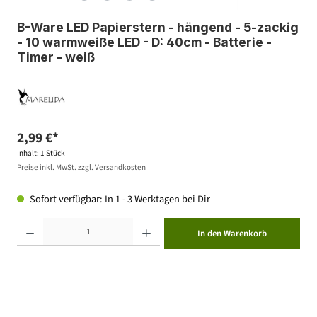
B-Ware LED Papierstern - hängend - 5-zackig
- 10 warmweiße LED - D: 40cm - Batterie -
Timer - weiß
2,99 €*
Inhalt:
1 Stück
Preise inkl. MwSt. zzgl. Versandkosten
Sofort verfügbar: In 1 - 3 Werktagen bei Dir
Produkt Anzahl: Gib den gewünschten Wert ein oder benutze die Schaltflächen um die Anzahl zu erhöhen ode
In den Warenkorb