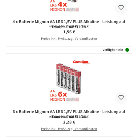
4 x Batterie Mignon AA LR6 1,5V PLUS Alkaline - Leistung auf
Dauer - CAMELION
Inhalt:
4 Stück
(0,39 € / 1 Stück)
Regulärer Preis:
1,56 €
Preise inkl. MwSt. zzgl. Versandkosten
Verfügbarkeit:
6 x Batterie Mignon AA LR6 1,5V PLUS Alkaline - Leistung auf
Dauer - CAMELION
Inhalt:
6 Stück
(0,38 € / 1 Stück)
Regulärer Preis:
2,28 €
Preise inkl. MwSt. zzgl. Versandkosten