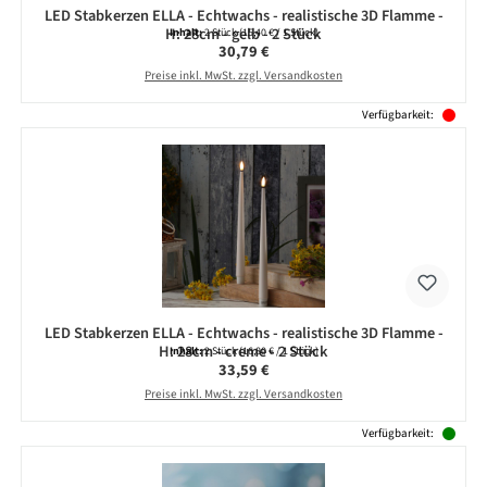
LED Stabkerzen ELLA - Echtwachs - realistische 3D Flamme -
H: 28cm - gelb - 2 Stück
Inhalt:
2 Stück
(15,40 € / 1 Stück)
Regulärer Preis:
30,79 €
Preise inkl. MwSt. zzgl. Versandkosten
Verfügbarkeit:
LED Stabkerzen ELLA - Echtwachs - realistische 3D Flamme -
H: 28cm - creme - 2 Stück
Inhalt:
2 Stück
(16,80 € / 1 Stück)
Regulärer Preis:
33,59 €
Preise inkl. MwSt. zzgl. Versandkosten
Verfügbarkeit: