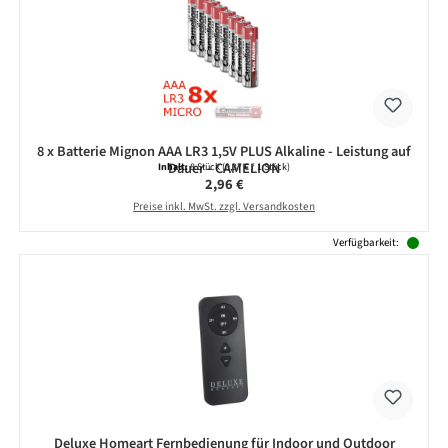
8 x Batterie Mignon AAA LR3 1,5V PLUS Alkaline - Leistung auf
Dauer - CAMELION
Inhalt:
8 Stück
(0,37 € / 1 Stück)
Regulärer Preis:
2,96 €
Preise inkl. MwSt. zzgl. Versandkosten
Verfügbarkeit:
Deluxe Homeart Fernbedienung für Indoor und Outdoor