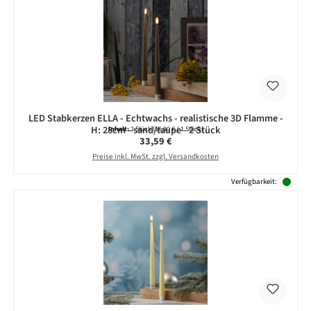
LED Stabkerzen ELLA - Echtwachs - realistische 3D Flamme -
H: 28cm - sand/taupe - 2 Stück
Inhalt:
2 Stück
(16,80 € / 1 Stück)
Regulärer Preis:
33,59 €
Preise inkl. MwSt. zzgl. Versandkosten
Verfügbarkeit: