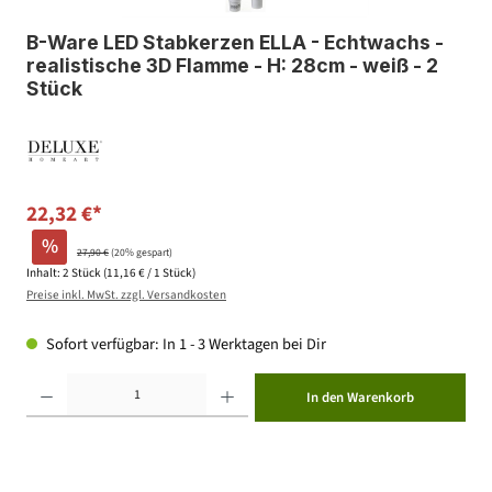
B-Ware LED Stabkerzen ELLA - Echtwachs -
realistische 3D Flamme - H: 28cm - weiß - 2
Stück
22,32 €*
%
27,90 €
(20% gespart)
Inhalt:
2 Stück
(11,16 € / 1 Stück)
Preise inkl. MwSt. zzgl. Versandkosten
Sofort verfügbar: In 1 - 3 Werktagen bei Dir
Produkt Anzahl: Gib den gewünschten Wert ein oder benutze die Schaltflächen um die Anzahl zu erhöhen ode
In den Warenkorb