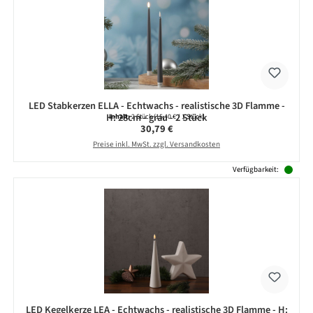
LED Stabkerzen ELLA - Echtwachs - realistische 3D Flamme -
H: 28cm - grau - 2 Stück
Inhalt:
2 Stück
(15,40 € / 1 Stück)
Regulärer Preis:
30,79 €
Preise inkl. MwSt. zzgl. Versandkosten
Verfügbarkeit:
LED Kegelkerze LEA - Echtwachs - realistische 3D Flamme - H: