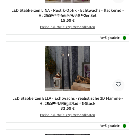
LED Stabkerzen LINA - Rustik-Optik - Echtwachs - flackernd -
H: 25cm - Timer - weiß - 2er Set
Inhalt:
2 Stück
(7,80 € / 1 Stück)
Regulärer Preis:
15,59 €
Preise inkl. MwSt. zzgl. Versandkosten
Verfügbarkeit:
LED Stabkerzen ELLA - Echtwachs - realistische 3D Flamme -
H: 28cm - königsblau - 2 Stück
Inhalt:
2 Stück
(16,80 € / 1 Stück)
Regulärer Preis:
33,59 €
Preise inkl. MwSt. zzgl. Versandkosten
Verfügbarkeit: