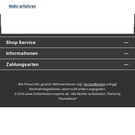
Mehr erfahren
Vertrag widerrufen
Service-Hotline
Shop Service
Informationen
Zahlungsarten
Alle Preise inkl. gesetzl. Mehrwertsteuer zzgl.
Versandkosten
und ggf.
Nachnahmegebühren, wenn nicht anders angegeben.
© 2026 www.lichterketten-experte.de - Alle Rechte vorbehalten. Theme by
ThemeWare®