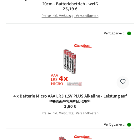
20cm - Batteriebetrieb - weiß
Regulärer Preis:
25,19 €
Preise inkl. MwSt. zzgl. Versandkosten
Produktgalerie überspringen
Verfügbarkeit:
4 x Batterie Micro AAA LR3 1,5V PLUS Alkaline - Leistung auf
Dauer - CAMELION
Inhalt:
4 Stück
(0,40 € / 1 Stück)
Regulärer Preis:
1,60 €
Preise inkl. MwSt. zzgl. Versandkosten
Verfügbarkeit: