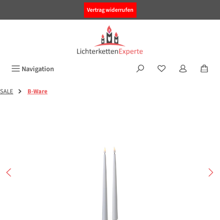
alt springen
Vertrag widerrufen
Navigation
SALE
B-Ware
Bildergalerie überspringen