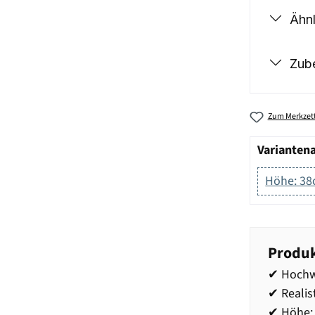
Ähnl
Zub
Zum Merkzett
Varianten
Höhe: 3
Produk
✔ Hochwe
✔ Realis
✔ Höhe: