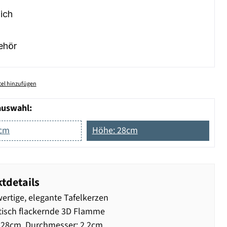
ich
ehör
el hinzufügen
auswahl:
8cm
Höhe: 28cm
tdetails
rtige, elegante Tafelkerzen
tisch flackernde 3D Flamme
 28cm, Durchmesser: 2,2cm