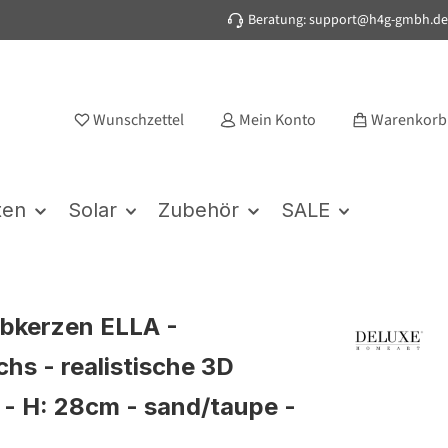
Beratung: support@h4g-gmbh.de
Wunschzettel
Mein Konto
Warenkorb
ten
Solar
Zubehör
SALE
bkerzen ELLA -
hs - realistische 3D
- H: 28cm - sand/taupe -