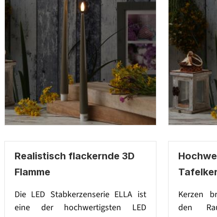
Realistisch flackernde 3D
Hochwer
Flamme
Tafelke
Die LED Stabkerzenserie ELLA ist
Kerzen br
eine der hochwertigsten LED
den Ra