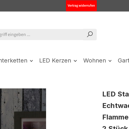
Vertrag widerrufen
chterketten
LED Kerzen
Wohnen
Gar
LED Sta
Echtwac
Flamme 
2 Stück