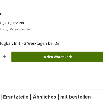
*
(16,80 € / 1 Stück)
St. zzgl. Versandkosten
fügbar: In 1 - 3 Werktagen bei Dir
ib den gewünschten Wert ein oder benutze die Schaltflächen um die Anzahl zu erhöhen od
In den Warenkorb
 Ersatzteile | Ähnliches | mit bestellen