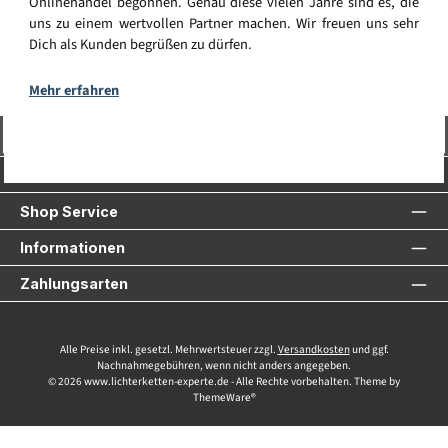
Onlinehandel begonnen. Genau diese vielen Jahre sind es, die
uns zu einem wertvollen Partner machen. Wir freuen uns sehr
Dich als Kunden begrüßen zu dürfen.
Mehr erfahren
Vertrag widerrufen
Service-Hotline
Shop Service
Informationen
Zahlungsarten
Alle Preise inkl. gesetzl. Mehrwertsteuer zzgl.
Versandkosten
und ggf.
Nachnahmegebühren, wenn nicht anders angegeben.
© 2026 www.lichterketten-experte.de - Alle Rechte vorbehalten. Theme by
ThemeWare®