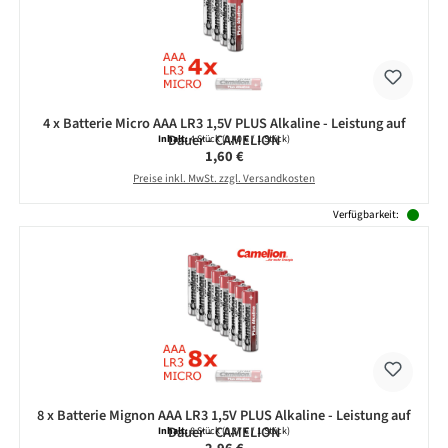
4 x Batterie Micro AAA LR3 1,5V PLUS Alkaline - Leistung auf
Dauer - CAMELION
Inhalt:
4 Stück
(0,40 € / 1 Stück)
Regulärer Preis:
1,60 €
Preise inkl. MwSt. zzgl. Versandkosten
Verfügbarkeit:
8 x Batterie Mignon AAA LR3 1,5V PLUS Alkaline - Leistung auf
Dauer - CAMELION
Inhalt:
8 Stück
(0,37 € / 1 Stück)
Regulärer Preis: