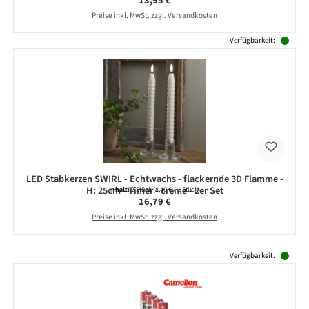
13,95 €
Preise inkl. MwSt. zzgl. Versandkosten
Verfügbarkeit:
LED Stabkerzen SWIRL - Echtwachs - flackernde 3D Flamme -
H: 25cm - Timer - creme - 2er Set
Inhalt:
2 Stück
(8,40 € / 1 Stück)
Regulärer Preis:
16,79 €
Preise inkl. MwSt. zzgl. Versandkosten
Produktgalerie überspringen
Verfügbarkeit: