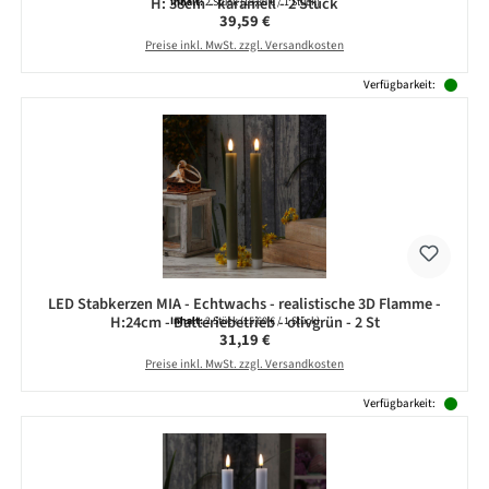
H: 38cm - karamell - 2 Stück
Inhalt:
2 Stück
(19,80 € / 1 Stück)
Regulärer Preis:
39,59 €
Preise inkl. MwSt. zzgl. Versandkosten
Verfügbarkeit:
LED Stabkerzen MIA - Echtwachs - realistische 3D Flamme -
H:24cm - Batteriebetrieb - olivgrün - 2 St
Inhalt:
2 Stück
(15,60 € / 1 Stück)
Regulärer Preis:
31,19 €
Preise inkl. MwSt. zzgl. Versandkosten
Verfügbarkeit: