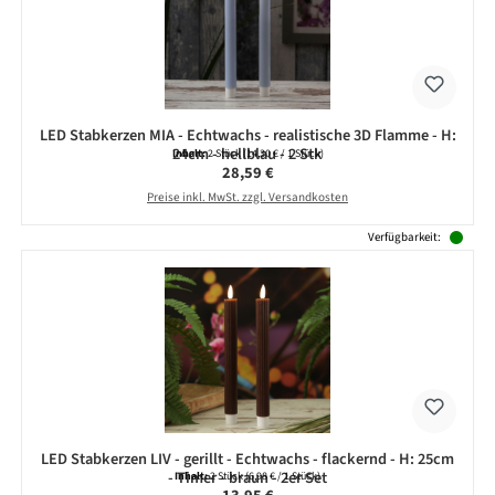
LED Stabkerzen MIA - Echtwachs - realistische 3D Flamme - H:
24cm - hellblau - 2 Stk
Inhalt:
2 Stück
(14,30 € / 1 Stück)
Regulärer Preis:
28,59 €
Preise inkl. MwSt. zzgl. Versandkosten
Verfügbarkeit:
LED Stabkerzen LIV - gerillt - Echtwachs - flackernd - H: 25cm
- Timer - braun - 2er Set
Inhalt:
2 Stück
(6,98 € / 1 Stück)
Regulärer Preis: