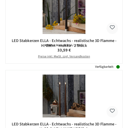
LED Stabkerzen ELLA - Echtwachs - realistische 3D Flamme -
H: 28cm - mokka - 2 Stück
Inhalt:
2 Stück
(16,80 € / 1 Stück)
Regulärer Preis:
33,59 €
Preise inkl. MwSt. zzgl. Versandkosten
Verfügbarkeit:
LED Stabkerzen ELLA - Echtwachs - realistische 3D Flamme -