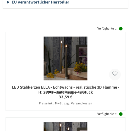
EU verantwortlicher Hersteller
Produktgalerie überspringen
Verfügbarkeit:
LED Stabkerzen ELLA - Echtwachs - realistische 3D Flamme -
H: 28cm - sand/taupe - 2 Stück
Inhalt:
2 Stück
(16,80 € / 1 Stück)
Regulärer Preis:
33,59 €
Preise inkl. MwSt. zzgl. Versandkosten
Verfügbarkeit: