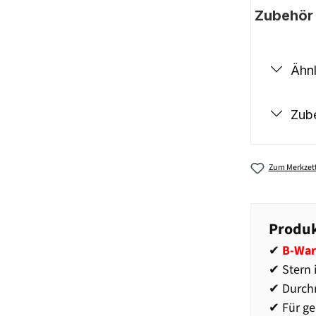
Zubehör |
Ähnl
Zub
Zum Merkzett
Produk
✔
B-War
✔ Stern
✔ Durch
✔ Für g