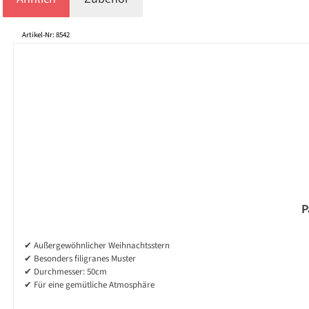
Produktgalerie überspringen
Artikel-Nr: 8542
P
✔ Außergewöhnlicher Weihnachtsstern
✔ Besonders filigranes Muster
✔ Durchmesser: 50cm
✔ Für eine gemütliche Atmosphäre