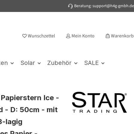
Beratung: support@h4g-gmbh.de
Wunschzettel
Mein Konto
Warenkorb
ten
Solar
Zubehör
SALE
Papierstern Ice -
 - D: 50cm - mit
3-lagig
es Papier -