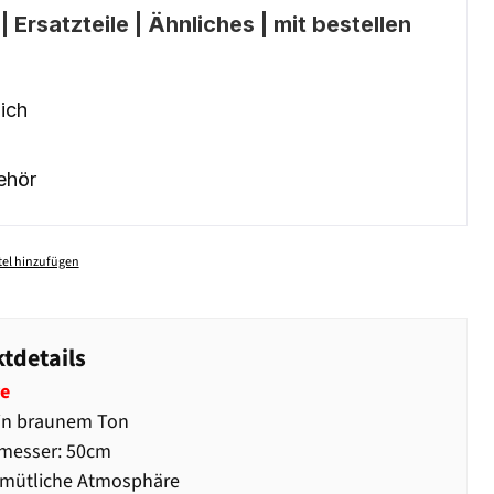
 Ersatzteile | Ähnliches | mit bestellen
ich
ehör
el hinzufügen
tdetails
e
 in braunem Ton
messer: 50cm
emütliche Atmosphäre