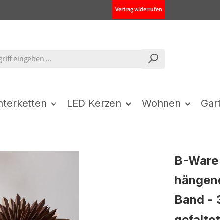
Vertrag widerrufen
chterketten
LED Kerzen
Wohnen
Gar
B-Ware 
hängend
Band - 
gefaltet