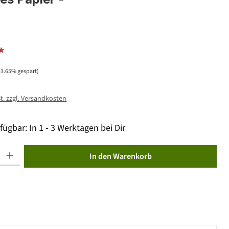
*
43.65% gespart)
St. zzgl. Versandkosten
fügbar: In 1 - 3 Werktagen bei Dir
ib den gewünschten Wert ein oder benutze die Schaltflächen um die Anzahl zu erhöhen od
In den Warenkorb