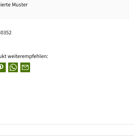
lierte Muster
30352
ukt weiterempfehlen: