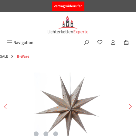
alt springen
Vertrag widerrufen
Navigation
SALE
B-Ware
Bildergalerie überspringen