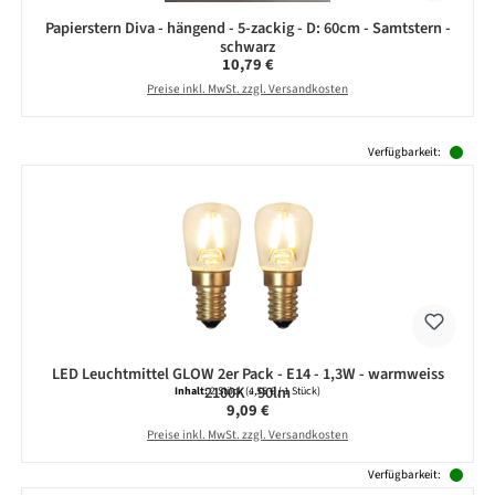
Papierstern Diva - hängend - 5-zackig - D: 60cm - Samtstern -
schwarz
Regulärer Preis:
10,79 €
Preise inkl. MwSt. zzgl. Versandkosten
Produktgalerie überspringen
Verfügbarkeit:
LED Leuchtmittel GLOW 2er Pack - E14 - 1,3W - warmweiss
2100K - 90lm
Inhalt:
2 Stück
(4,55 € / 1 Stück)
Regulärer Preis:
9,09 €
Preise inkl. MwSt. zzgl. Versandkosten
Verfügbarkeit: