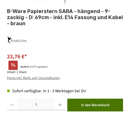
B-Ware Papierstern SARA - hängend - 9-
zackig - D: 69cm - inkl. E14 Fassung und Kabel
- braun
23,76 €*
%
26,39 €
(9.97% gespart)
Inhalt:
1 Stück
Preise inkl. MwSt. zzgl. Versandkosten
Sofort verfügbar: In 1 - 3 Werktagen bei Dir
Produkt Anzahl: Gib den gewünschten Wert ein oder benutze die Schaltflächen um die Anzahl zu erhöhen ode
In den Warenkorb