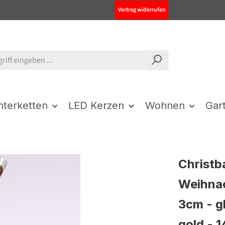
Vertrag widerrufen
chterketten
LED Kerzen
Wohnen
Gar
Christb
Weihnac
3cm - g
gold - 1