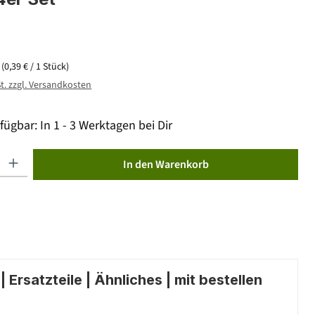
k
(0,39 € / 1 Stück)
St. zzgl. Versandkosten
fügbar: In 1 - 3 Werktagen bei Dir
ib den gewünschten Wert ein oder benutze die Schaltflächen um die Anzahl zu erhöhen od
In den Warenkorb
 Ersatzteile | Ähnliches | mit bestellen