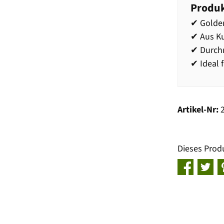
Produk
✔ Golde
✔ Aus Ku
✔ Durch
✔ Ideal 
Artikel-Nr:
Dieses Prod