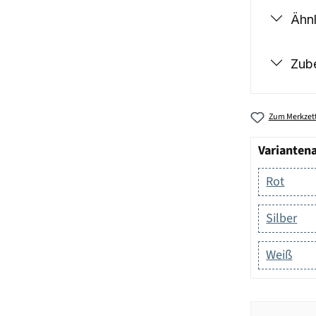
Ähnl
Zub
Zum Merkzett
Varianten
Rot
Silber
Weiß