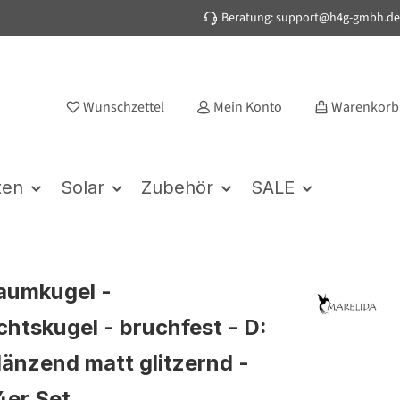
Beratung: support@h4g-gmbh.de
Wunschzettel
Mein Konto
Warenkorb
ten
Solar
Zubehör
SALE
aumkugel -
htskugel - bruchfest - D:
länzend matt glitzernd -
4er Set