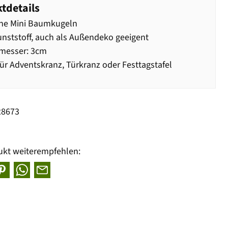
tdetails
ne Mini Baumkugeln
nststoff, auch als Außendeko geeigent
messer: 3cm
für Adventskranz, Türkranz oder Festtagstafel
28673
ukt weiterempfehlen: