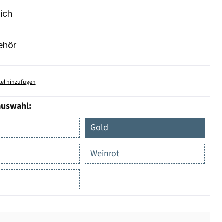
ich
ehör
el hinzufügen
auswahl:
Gold
Weinrot