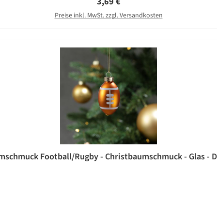
Regulärer Preis:
3,69 €
Preise inkl. MwSt. zzgl. Versandkosten
schmuck Football/Rugby - Christbaumschmuck - Glas - D: