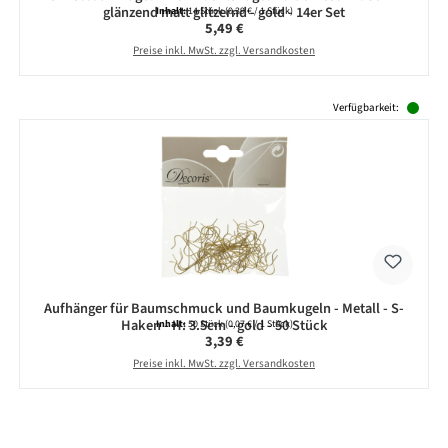
glänzend matt glitzernd - gold - 14er Set
Inhalt:
14 Stück
(0,39 € / 1 Stück)
Regulärer Preis:
5,49 €
Preise inkl. MwSt. zzgl. Versandkosten
Produktgalerie überspringen
Verfügbarkeit:
Aufhänger für Baumschmuck und Baumkugeln - Metall - S-
Haken - H: 3.5cm - gold - 50 Stück
Inhalt:
50 Stück
(0,07 € / 1 Stück)
Regulärer Preis:
3,39 €
Preise inkl. MwSt. zzgl. Versandkosten