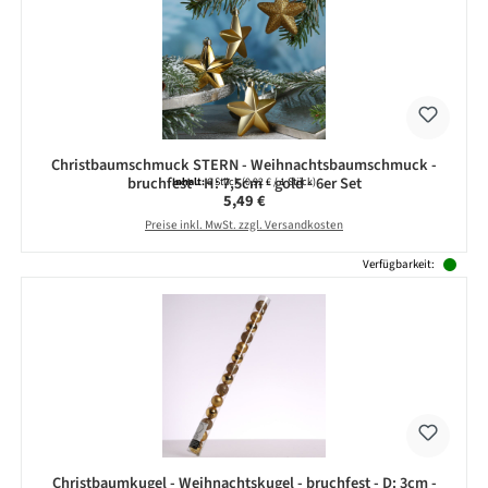
Christbaumschmuck STERN - Weihnachtsbaumschmuck -
bruchfest - H: 7,5cm - gold - 6er Set
Inhalt:
6 Stück
(0,92 € / 1 Stück)
Regulärer Preis:
5,49 €
Preise inkl. MwSt. zzgl. Versandkosten
Verfügbarkeit:
Christbaumkugel - Weihnachtskugel - bruchfest - D: 3cm -