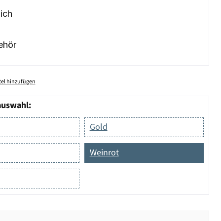
ich
ehör
el hinzufügen
auswahl:
Gold
Weinrot