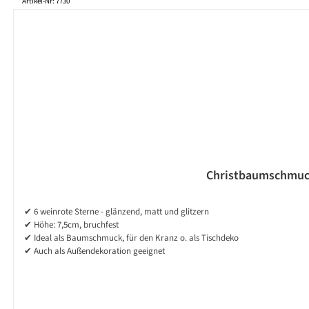
Produktgalerie überspringen
Artikel-Nr: 7730
Christbaumschmuck
✔ 6 weinrote Sterne - glänzend, matt und glitzern
✔ Höhe: 7,5cm, bruchfest
✔ Ideal als Baumschmuck, für den Kranz o. als Tischdeko
✔ Auch als Außendekoration geeignet