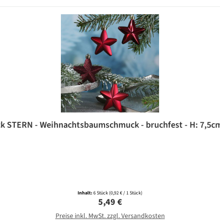
 STERN - Weihnachtsbaumschmuck - bruchfest - H: 7,5cm -
Inhalt:
6 Stück
(0,92 € / 1 Stück)
Regulärer Preis:
5,49 €
Preise inkl. MwSt. zzgl. Versandkosten