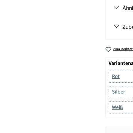
Ähnl
Zub
Zum Merkzett
Varianten
Rot
Silber
Weiß