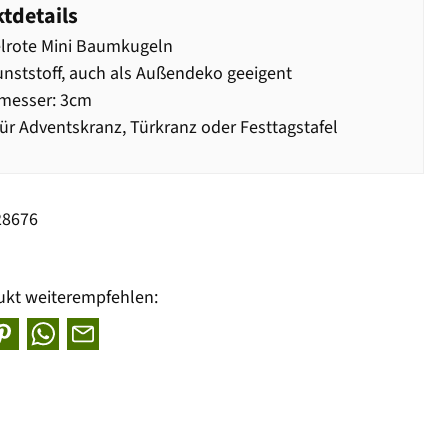
tdetails
lrote Mini Baumkugeln
nststoff, auch als Außendeko geeigent
messer: 3cm
für Adventskranz, Türkranz oder Festtagstafel
28676
ukt weiterempfehlen: