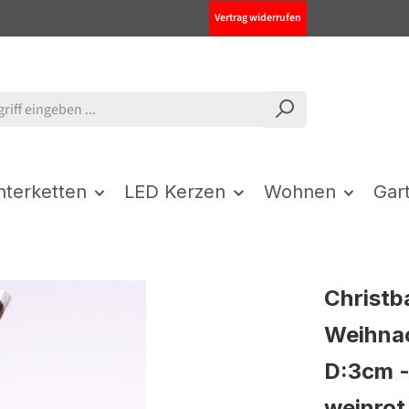
Vertrag widerrufen
chterketten
LED Kerzen
Wohnen
Gar
Christb
Weihnac
D:3cm -
weinrot