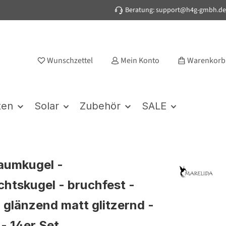
Beratung: support@h4g-gmbh.de
Wunschzettel
Mein Konto
Warenkorb
ten
Solar
Zubehör
SALE
aumkugel -
htskugel - bruchfest -
 glänzend matt glitzernd -
 - 14er Set