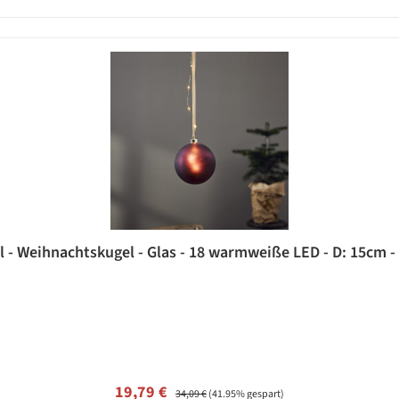
- Weihnachtskugel - Glas - 18 warmweiße LED - D: 15cm - T
Verkaufspreis:
Regulärer Preis:
19,79 €
34,09 €
(41.95% gespart)