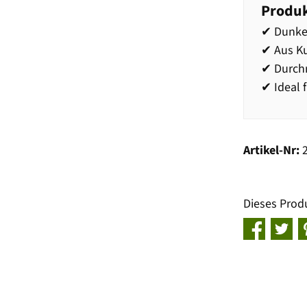
Produk
✔ Dunke
✔ Aus Ku
✔ Durch
✔ Ideal 
Artikel-Nr:
Dieses Prod