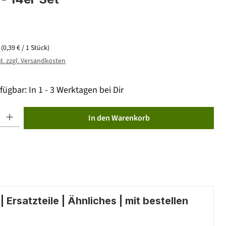
k
(0,39 € / 1 Stück)
St. zzgl. Versandkosten
fügbar: In 1 - 3 Werktagen bei Dir
ib den gewünschten Wert ein oder benutze die Schaltflächen um die Anzahl zu erhöhen od
In den Warenkorb
 Ersatzteile | Ähnliches | mit bestellen