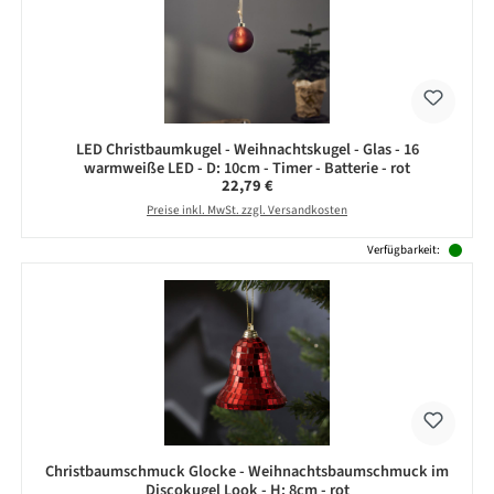
LED Christbaumkugel - Weihnachtskugel - Glas - 16
warmweiße LED - D: 10cm - Timer - Batterie - rot
Regulärer Preis:
22,79 €
Preise inkl. MwSt. zzgl. Versandkosten
Verfügbarkeit:
Christbaumschmuck Glocke - Weihnachtsbaumschmuck im
Discokugel Look - H: 8cm - rot