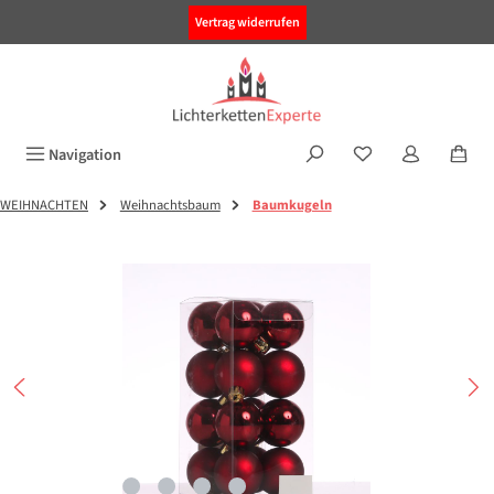
alt springen
Vertrag widerrufen
Navigation
WEIHNACHTEN
Weihnachtsbaum
Baumkugeln
Bildergalerie überspringen