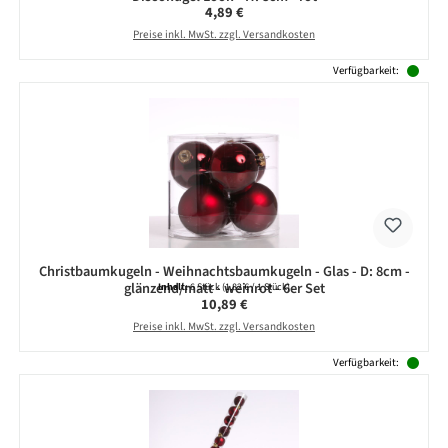
Regulärer Preis:
4,89 €
Preise inkl. MwSt. zzgl. Versandkosten
Verfügbarkeit:
Christbaumkugeln - Weihnachtsbaumkugeln - Glas - D: 8cm -
glänzend/matt - weinrot - 6er Set
Inhalt:
6 Stück
(1,82 € / 1 Stück)
Regulärer Preis:
10,89 €
Preise inkl. MwSt. zzgl. Versandkosten
Verfügbarkeit: