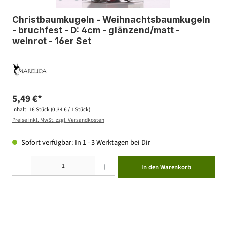
Christbaumkugeln - Weihnachtsbaumkugeln
- bruchfest - D: 4cm - glänzend/matt -
weinrot - 16er Set
5,49 €*
Inhalt:
16 Stück
(0,34 € / 1 Stück)
Preise inkl. MwSt. zzgl. Versandkosten
Sofort verfügbar: In 1 - 3 Werktagen bei Dir
Produkt Anzahl: Gib den gewünschten Wert ein oder benutze die Schaltflächen um die Anzahl zu erhöhen ode
In den Warenkorb