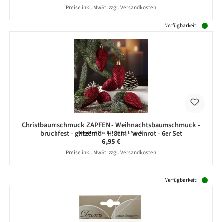
Preise inkl. MwSt. zzgl. Versandkosten
Verfügbarkeit:
Christbaumschmuck ZAPFEN - Weihnachtsbaumschmuck -
bruchfest - glitzernd - H:8cm - weinrot - 6er Set
Inhalt:
6 Stück
(1,16 € / 1 Stück)
Regulärer Preis:
6,95 €
Preise inkl. MwSt. zzgl. Versandkosten
Produktgalerie überspringen
Verfügbarkeit: