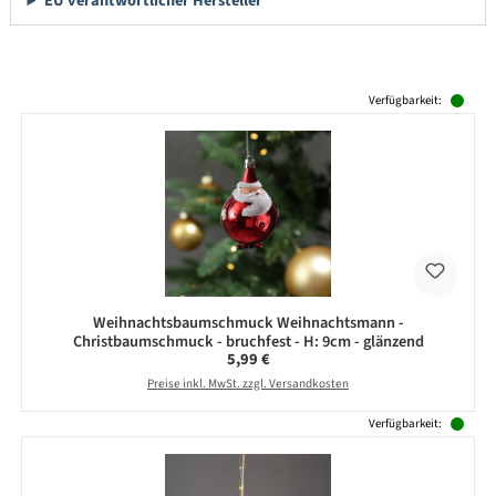
EU verantwortlicher Hersteller
Produktgalerie überspringen
Verfügbarkeit:
Weihnachtsbaumschmuck Weihnachtsmann -
Christbaumschmuck - bruchfest - H: 9cm - glänzend
Regulärer Preis:
5,99 €
Preise inkl. MwSt. zzgl. Versandkosten
Verfügbarkeit: