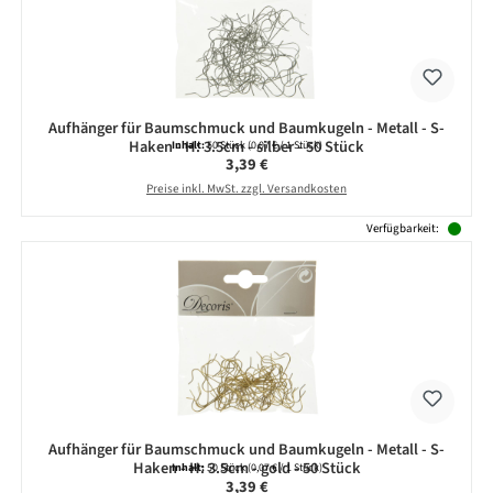
Aufhänger für Baumschmuck und Baumkugeln - Metall - S-
Haken - H: 3.5cm - silber - 50 Stück
Inhalt:
50 Stück
(0,07 € / 1 Stück)
Regulärer Preis:
3,39 €
Preise inkl. MwSt. zzgl. Versandkosten
Verfügbarkeit:
Aufhänger für Baumschmuck und Baumkugeln - Metall - S-
Haken - H: 3.5cm - gold - 50 Stück
Inhalt:
50 Stück
(0,07 € / 1 Stück)
Regulärer Preis:
3,39 €