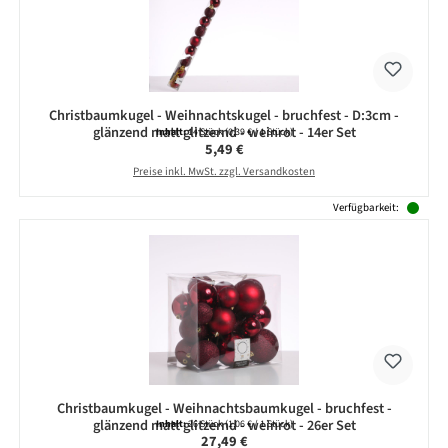
Christbaumkugel - Weihnachtskugel - bruchfest - D:3cm -
glänzend matt glitzernd - weinrot - 14er Set
Inhalt:
14 Stück
(0,39 € / 1 Stück)
Regulärer Preis:
5,49 €
Preise inkl. MwSt. zzgl. Versandkosten
Verfügbarkeit:
Christbaumkugel - Weihnachtsbaumkugel - bruchfest -
glänzend matt glitzernd - weinrot - 26er Set
Inhalt:
26 Stück
(1,06 € / 1 Stück)
Regulärer Preis:
27,49 €