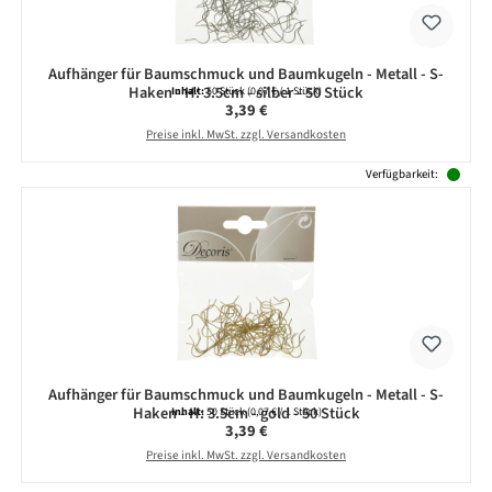
Aufhänger für Baumschmuck und Baumkugeln - Metall - S-
Haken - H: 3.5cm - silber - 50 Stück
Inhalt:
50 Stück
(0,07 € / 1 Stück)
Regulärer Preis:
3,39 €
Preise inkl. MwSt. zzgl. Versandkosten
Verfügbarkeit:
Aufhänger für Baumschmuck und Baumkugeln - Metall - S-
Haken - H: 3.5cm - gold - 50 Stück
Inhalt:
50 Stück
(0,07 € / 1 Stück)
Regulärer Preis:
3,39 €
Preise inkl. MwSt. zzgl. Versandkosten