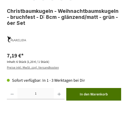
Christbaumkugeln - Weihnachtbaumskugeln
- bruchfest - D: 8cm - glänzend/matt - grün -
6er Set
7,19 €*
Inhalt:
6 Stück
(1,20 € / 1 Stück)
Preise inkl. MwSt. zzgl. Versandkosten
Sofort verfügbar: In 1 - 3 Werktagen bei Dir
Produkt Anzahl: Gib den gewünschten Wert ein oder benutze die Schaltflächen um die Anzahl zu erhöhen ode
In den Warenkorb