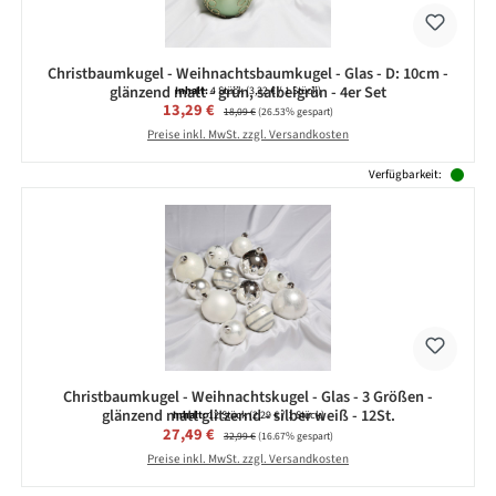
Christbaumkugel - Weihnachtsbaumkugel - Glas - D: 10cm -
glänzend matt - grün, salbeigrün - 4er Set
Inhalt:
4 Stück
(3,32 € / 1 Stück)
Verkaufspreis:
13,29 €
Regulärer Preis:
18,09 €
(26.53% gespart)
Preise inkl. MwSt. zzgl. Versandkosten
Verfügbarkeit:
Christbaumkugel - Weihnachtskugel - Glas - 3 Größen -
glänzend matt glitzernd - silber weiß - 12St.
Inhalt:
12 Stück
(2,29 € / 1 Stück)
Verkaufspreis:
27,49 €
Regulärer Preis:
32,99 €
(16.67% gespart)
Preise inkl. MwSt. zzgl. Versandkosten