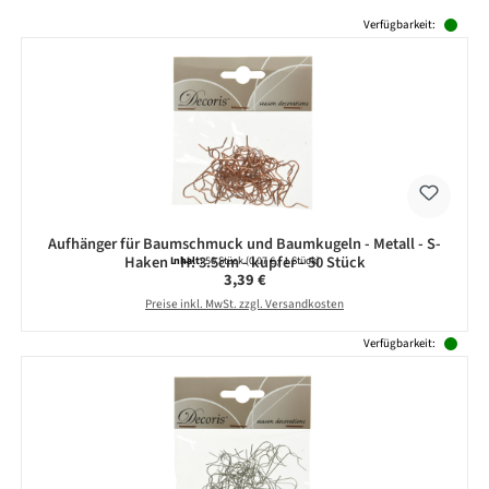
Produktgalerie überspringen
Verfügbarkeit:
Aufhänger für Baumschmuck und Baumkugeln - Metall - S-
Haken - H: 3.5cm - kupfer - 50 Stück
Inhalt:
50 Stück
(0,07 € / 1 Stück)
Regulärer Preis:
3,39 €
Preise inkl. MwSt. zzgl. Versandkosten
Verfügbarkeit: