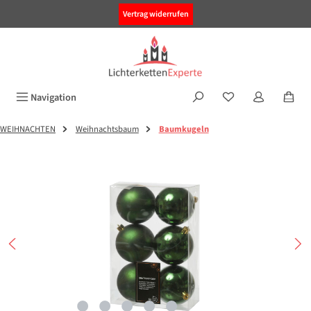
alt springen
Vertrag widerrufen
Navigation
WEIHNACHTEN
Weihnachtsbaum
Baumkugeln
Bildergalerie überspringen