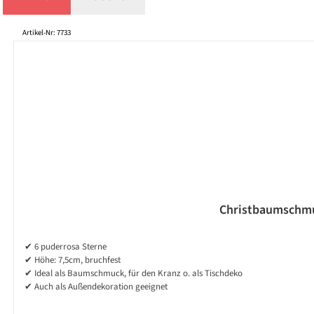
Produktgalerie überspringen
Artikel-Nr: 7733
Christbaumschmuc
✔ 6 puderrosa Sterne
✔ Höhe: 7,5cm, bruchfest
✔ Ideal als Baumschmuck, für den Kranz o. als Tischdeko
✔ Auch als Außendekoration geeignet