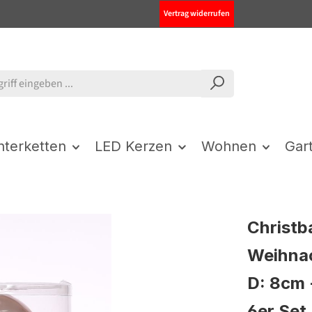
Vertrag widerrufen
chterketten
LED Kerzen
Wohnen
Gar
Christb
Weihnac
D: 8cm 
6er Set