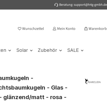
Beratung: support@h4g-gmbh.de
Wunschzettel
Mein Konto
Warenkorb
ten
Solar
Zubehör
SALE
aumkugeln -
htsbaumkugeln - Glas -
- glänzend/matt - rosa -