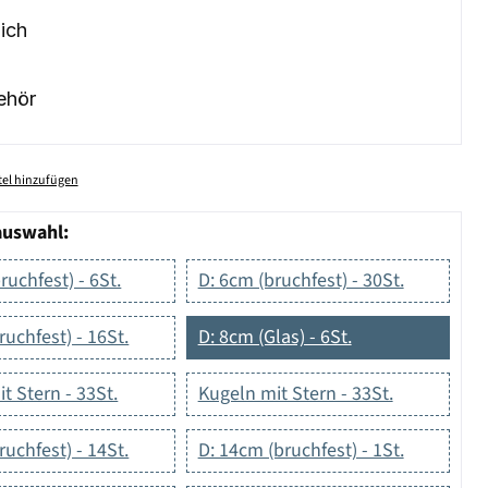
ich
ehör
el hinzufügen
auswahl:
ruchfest) - 6St.
D: 6cm (bruchfest) - 30St.
ruchfest) - 16St.
D: 8cm (Glas) - 6St.
t Stern - 33St.
Kugeln mit Stern - 33St.
ruchfest) - 14St.
D: 14cm (bruchfest) - 1St.