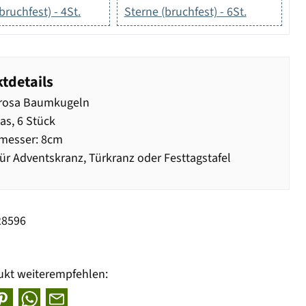
bruchfest) - 4St.
Sterne (bruchfest) - 6St.
tdetails
rosa Baumkugeln
as, 6 Stück
messer: 8cm
für Adventskranz, Türkranz oder Festtagstafel
28596
ukt weiterempfehlen: