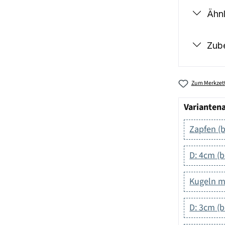
Ähnl
Zub
Zum Merkzett
Varianten
Zapfen (b
D: 4cm (b
Kugeln mi
D: 3cm (b