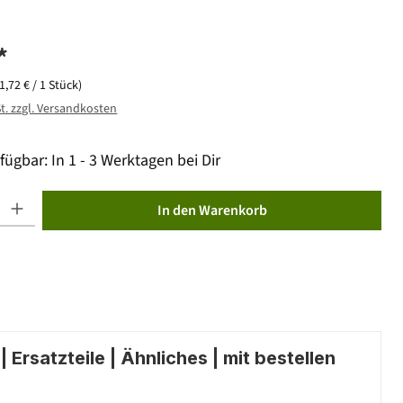
*
(1,72 € / 1 Stück)
St. zzgl. Versandkosten
fügbar: In 1 - 3 Werktagen bei Dir
ib den gewünschten Wert ein oder benutze die Schaltflächen um die Anzahl zu erhöhen od
In den Warenkorb
 Ersatzteile | Ähnliches | mit bestellen