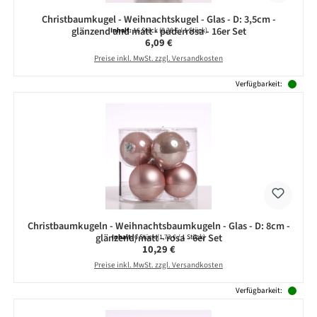
Christbaumkugel - Weihnachtskugel - Glas - D: 3,5cm -
glänzend und matt - puderrosa - 16er Set
Inhalt:
16 Stück
(0,38 € / 1 Stück)
Regulärer Preis:
6,09 €
Preise inkl. MwSt. zzgl. Versandkosten
Verfügbarkeit:
Christbaumkugeln - Weihnachtsbaumkugeln - Glas - D: 8cm -
glänzend/matt - rosa - 6er Set
Inhalt:
6 Stück
(1,72 € / 1 Stück)
Regulärer Preis:
10,29 €
Preise inkl. MwSt. zzgl. Versandkosten
Verfügbarkeit: