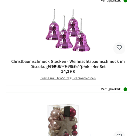
Verfügbarkeit:
Christbaumschmuck Glocken - Weihnachtsbaumschmuck im
Discokugel Look - H: 8cm - pink - 4er Set
Inhalt:
4 Stück
(3,60 € / 1 Stück)
Regulärer Preis:
14,39 €
Preise inkl. MwSt. zzgl. Versandkosten
Verfügbarkeit: