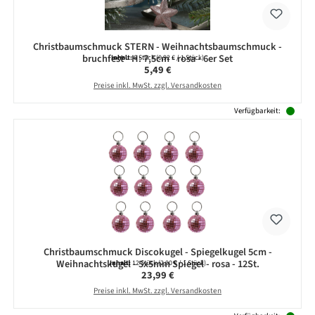
Christbaumschmuck STERN - Weihnachtsbaumschmuck -
bruchfest - H: 7,5cm - rosa - 6er Set
Inhalt:
6 Stück
(0,92 € / 1 Stück)
Regulärer Preis:
5,49 €
Preise inkl. MwSt. zzgl. Versandkosten
Verfügbarkeit:
Christbaumschmuck Discokugel - Spiegelkugel 5cm -
Weihnachtskugel - 5x5mm Spiegel - rosa - 12St.
Inhalt:
12 Stück
(2,00 € / 1 Stück)
Regulärer Preis:
23,99 €
Preise inkl. MwSt. zzgl. Versandkosten