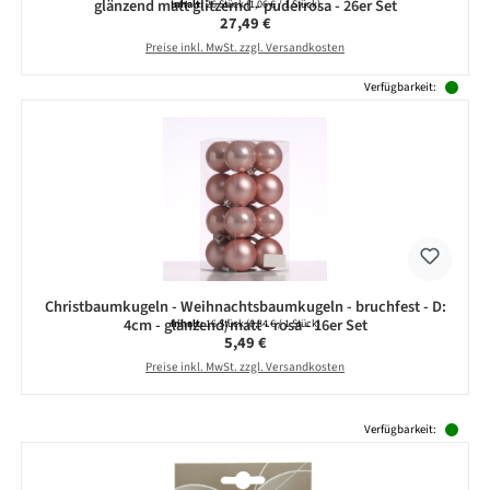
glänzend matt glitzernd - puderrosa - 26er Set
Inhalt:
26 Stück
(1,06 € / 1 Stück)
Regulärer Preis:
27,49 €
Preise inkl. MwSt. zzgl. Versandkosten
Verfügbarkeit:
Christbaumkugeln - Weihnachtsbaumkugeln - bruchfest - D:
4cm - glänzend/matt - rosa - 16er Set
Inhalt:
16 Stück
(0,34 € / 1 Stück)
Regulärer Preis:
5,49 €
Preise inkl. MwSt. zzgl. Versandkosten
Produktgalerie überspringen
Verfügbarkeit: