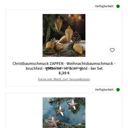
Produktgalerie überspringen
Verfügbarkeit:
Christbaumschmuck ZAPFEN - Weihnachtsbaumschmuck -
bruchfest - glitzernd - H: 8cm - gold - 6er Set
Inhalt:
6 Stück
(1,40 € / 1 Stück)
Regulärer Preis:
8,39 €
Preise inkl. MwSt. zzgl. Versandkosten
Verfügbarkeit: