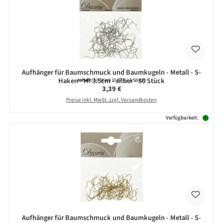
Aufhänger für Baumschmuck und Baumkugeln - Metall - S-
Haken - H: 3.5cm - silber - 50 Stück
Inhalt:
50 Stück
(0,07 € / 1 Stück)
Regulärer Preis:
3,39 €
Preise inkl. MwSt. zzgl. Versandkosten
Verfügbarkeit:
Aufhänger für Baumschmuck und Baumkugeln - Metall - S-