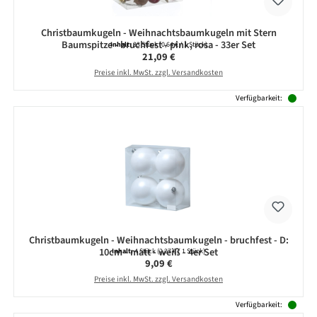
Christbaumkugeln - Weihnachtsbaumkugeln mit Stern
Baumspitze - bruchfest - pink, rosa - 33er Set
Inhalt:
33 Stück
(0,64 € / 1 Stück)
Regulärer Preis:
21,09 €
Preise inkl. MwSt. zzgl. Versandkosten
Verfügbarkeit:
Christbaumkugeln - Weihnachtsbaumkugeln - bruchfest - D:
10cm - matt - weiß - 4er Set
Inhalt:
4 Stück
(2,27 € / 1 Stück)
Regulärer Preis:
9,09 €
Preise inkl. MwSt. zzgl. Versandkosten
Verfügbarkeit: