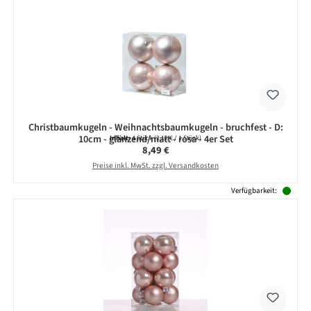
Christbaumkugeln - Weihnachtsbaumkugeln - bruchfest - D:
10cm - glänzend/matt - rosa - 4er Set
Inhalt:
4 Stück
(2,12 € / 1 Stück)
Regulärer Preis:
8,49 €
Preise inkl. MwSt. zzgl. Versandkosten
Verfügbarkeit: