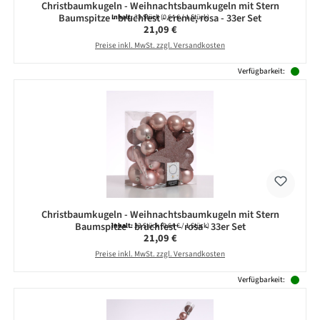
Christbaumkugeln - Weihnachtsbaumkugeln mit Stern
Baumspitze - bruchfest - creme, rosa - 33er Set
Inhalt:
33 Stück
(0,64 € / 1 Stück)
Regulärer Preis:
21,09 €
Preise inkl. MwSt. zzgl. Versandkosten
Verfügbarkeit:
Christbaumkugeln - Weihnachtsbaumkugeln mit Stern
Baumspitze - bruchfest - rosa - 33er Set
Inhalt:
33 Stück
(0,64 € / 1 Stück)
Regulärer Preis:
21,09 €
Preise inkl. MwSt. zzgl. Versandkosten
Verfügbarkeit: