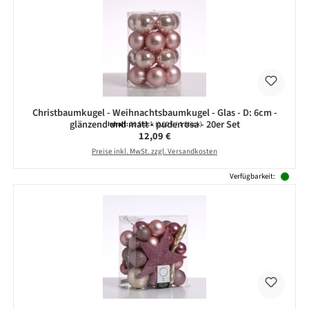
Christbaumkugel - Weihnachtsbaumkugel - Glas - D: 6cm -
glänzend und matt - puderrosa - 20er Set
Inhalt:
20 Stück
(0,60 € / 1 Stück)
Regulärer Preis:
12,09 €
Preise inkl. MwSt. zzgl. Versandkosten
Verfügbarkeit: