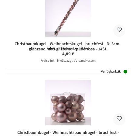
Christbaumkugel - Weihnachtskugel - bruchfest - D: 3cm -
glänzend matt glitzernd - puderrosa - 14St.
Inhalt:
14 Stück
(0,35 € / 1 Stück)
Regulärer Preis:
4,89 €
Preise inkl. MwSt. zzgl. Versandkosten
Verfügbarkeit:
Christbaumkugel - Weihnachtsbaumkugel - bruchfest -