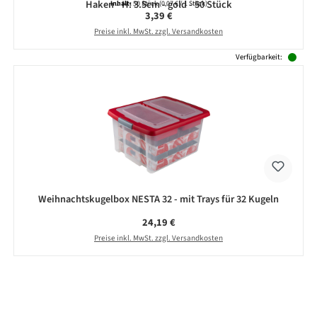
Haken - H: 3.5cm - gold - 50 Stück
Inhalt:
50 Stück
(0,07 € / 1 Stück)
Regulärer Preis:
3,39 €
Preise inkl. MwSt. zzgl. Versandkosten
Verfügbarkeit:
Weihnachtskugelbox NESTA 32 - mit Trays für 32 Kugeln
Regulärer Preis:
24,19 €
Preise inkl. MwSt. zzgl. Versandkosten