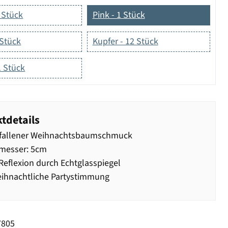
 Stück
Pink - 1 Stück
 Stück
Kupfer - 12 Stück
1 Stück
tdetails
fallener Weihnachtsbaumschmuck
messer: 5cm
eflexion durch Echtglasspiegel
ihnachtliche Partystimmung
7805