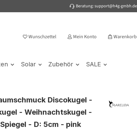
Beratung: support@h4g-gmbh.de
Wunschzettel
Mein Konto
Warenkorb
ten
Solar
Zubehör
SALE
aumschmuck Discokugel -
kugel - Weihnachtskugel -
piegel - D: 5cm - pink