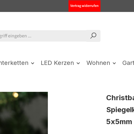
Vertrag widerrufen
chterketten
LED Kerzen
Wohnen
Gar
Christb
Spiegel
5x5mm S