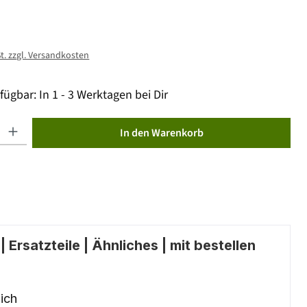
St. zzgl. Versandkosten
fügbar: In 1 - 3 Werktagen bei Dir
ib den gewünschten Wert ein oder benutze die Schaltflächen um die Anzahl zu erhöhen od
In den Warenkorb
 Ersatzteile | Ähnliches | mit bestellen
ich