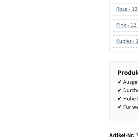
Rosa - 12
Pink - 12
Kupfer - 
Produk
✔ Ausge
✔ Durch
✔ Hohe R
✔ Für we
Artikel-Nr: