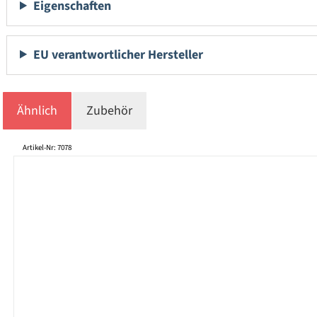
Eigenschaften
EU verantwortlicher Hersteller
Ähnlich
Zubehör
Produktgalerie überspringen
Artikel-Nr: 7078