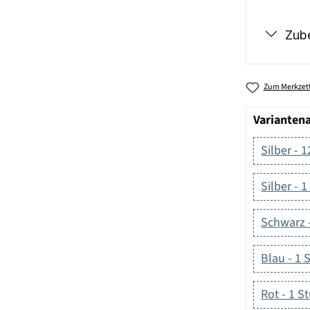
Zub
Zum Merkzett
Varianten
Silber - 
Silber - 
Schwarz 
Blau - 1 
Rot - 1 S