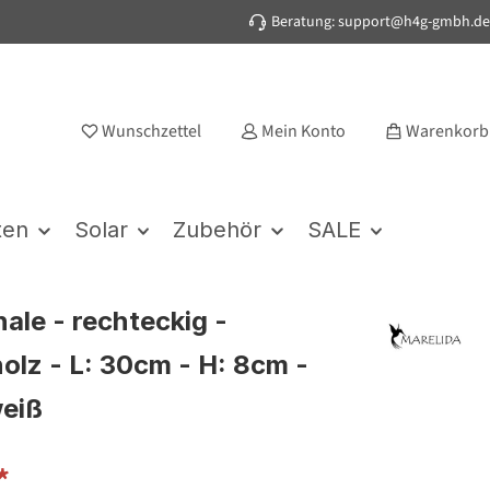
Beratung: support@h4g-gmbh.de
Wunschzettel
Mein Konto
Warenkorb
ten
Solar
Zubehör
SALE
ale - rechteckig -
lz - L: 30cm - H: 8cm -
weiß
*