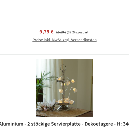
Verkaufspreis:
Regulärer Preis:
9,79 €
15,59 €
(37.2% gespart)
Preise inkl. MwSt. zzgl. Versandkosten
Aluminium - 2 stöckige Servierplatte - Dekoetagere - H: 34