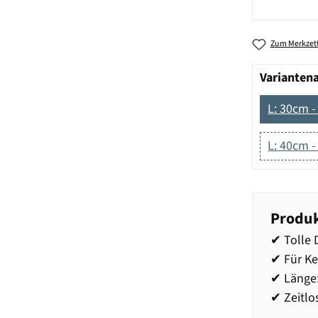
Zum Merkzett
Varianten
L: 30cm -
L: 40cm -
Produk
✔ Tolle 
✔ Für K
✔ Länge
✔ Zeitlo