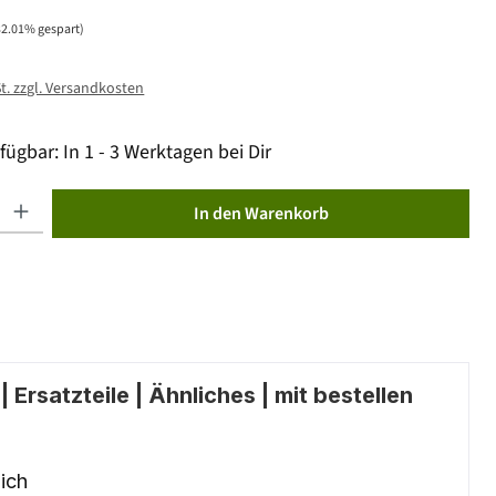
32.01% gespart)
St. zzgl. Versandkosten
fügbar: In 1 - 3 Werktagen bei Dir
ib den gewünschten Wert ein oder benutze die Schaltflächen um die Anzahl zu erhöhen od
In den Warenkorb
 Ersatzteile | Ähnliches | mit bestellen
ich