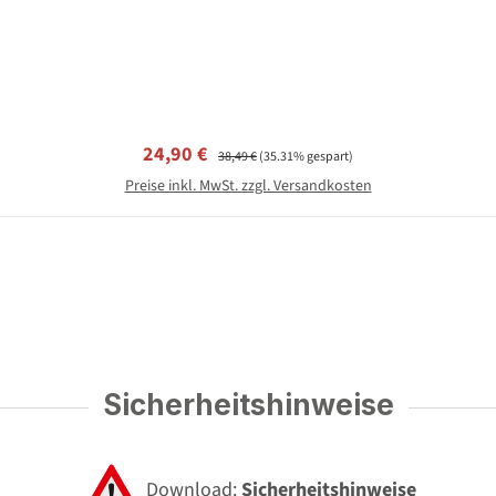
Verkaufspreis:
Regulärer Preis:
24,90 €
38,49 €
(35.31% gespart)
Preise inkl. MwSt. zzgl. Versandkosten
Sicherheitshinweise
Download:
Sicherheitshinweise