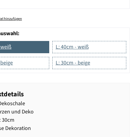
el hinzufügen
auswahl:
 weiß
L: 40cm - weiß
 beige
L: 30cm - beige
tdetails
Dekoschale
erzen und Deko
: 30cm
se Dekoration