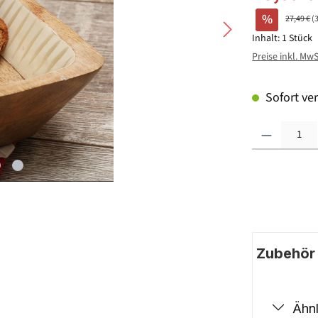
%
27,49 €
(
Inhalt:
1 Stück
Preise inkl. Mw
Sofort ver
Produkt Anzahl: G
Zubehör |
Ähnl