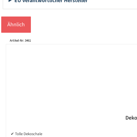
EU verantwortlicher Hersteller
Ähnlich
Produktgalerie überspringen
Artikel-Nr: 3461
Deko
✔ Tolle Dekoschale