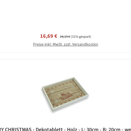
Verkaufspreis:
Regulärer Preis:
16,69 €
24,19 €
(31% gespart)
Preise inkl. MwSt. zzgl. Versandkosten
Y CHRISTMAS - Dekotablett - Holz - L: 30cm - B: 20cm - wei