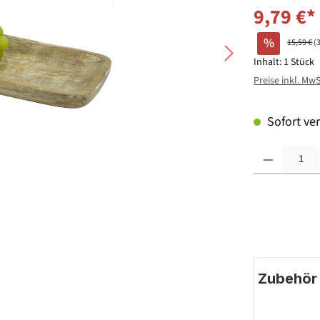
9,79 €*
%
15,59 €
(
Inhalt:
1 Stück
Preise inkl. Mw
Sofort ver
Produkt Anzahl: G
Zubehör |