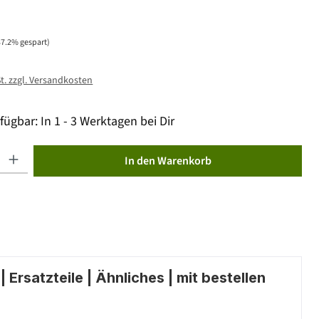
37.2% gespart)
St. zzgl. Versandkosten
fügbar: In 1 - 3 Werktagen bei Dir
ib den gewünschten Wert ein oder benutze die Schaltflächen um die Anzahl zu erhöhen od
In den Warenkorb
 Ersatzteile | Ähnliches | mit bestellen