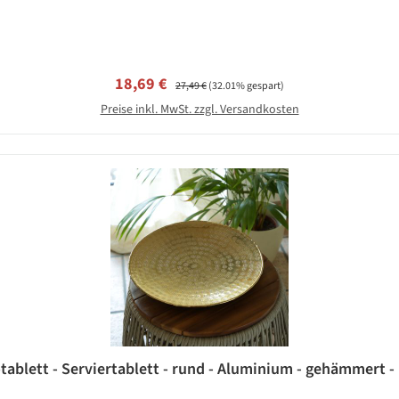
Verkaufspreis:
Regulärer Preis:
18,69 €
27,49 €
(32.01% gespart)
Preise inkl. MwSt. zzgl. Versandkosten
otablett - Serviertablett - rund - Aluminium - gehämmert - 