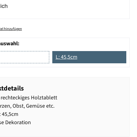
ich
el hinzufügen
auswahl:
L: 45,5cm
tdetails
 rechteckiges Holztablett
rzen, Obst, Gemüse etc.
: 45,5cm
se Dekoration