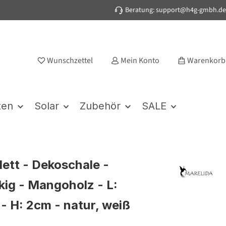
Beratung: support@h4g-gmbh.de
Wunschzettel
Mein Konto
Warenkorb
ten
Solar
Zubehör
SALE
lett - Dekoschale -
kig - Mangoholz - L:
- H: 2cm - natur, weiß