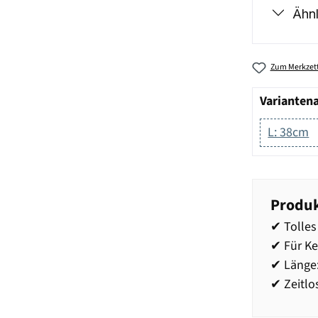
Ähnl
Zum Merkzett
Varianten
L: 38cm
Produk
✔ Tolles
✔ Für Ke
✔ Länge
✔ Zeitlo