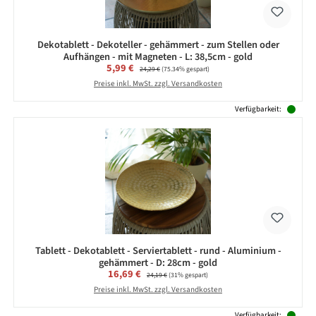
Dekotablett - Dekoteller - gehämmert - zum Stellen oder
Aufhängen - mit Magneten - L: 38,5cm - gold
Verkaufspreis:
5,99 €
Regulärer Preis:
24,29 €
(75.34% gespart)
Preise inkl. MwSt. zzgl. Versandkosten
Verfügbarkeit:
Tablett - Dekotablett - Serviertablett - rund - Aluminium -
gehämmert - D: 28cm - gold
Verkaufspreis:
16,69 €
Regulärer Preis:
24,19 €
(31% gespart)
Preise inkl. MwSt. zzgl. Versandkosten
Verfügbarkeit: