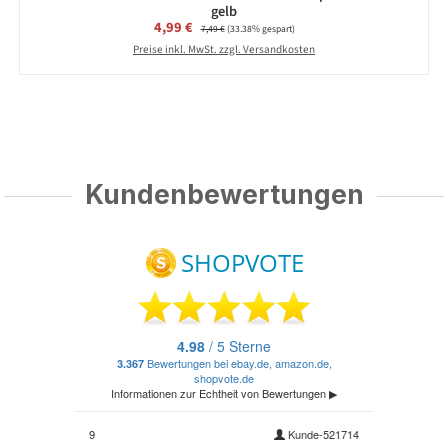
gelb
Verkaufspreis:
4,99 €
Regulärer Preis:
7,49 €
(33.38% gespart)
Preise inkl. MwSt. zzgl. Versandkosten
Kundenbewertungen