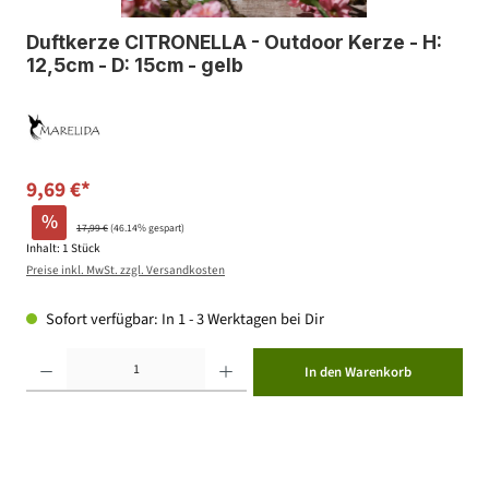
Duftkerze CITRONELLA - Outdoor Kerze - H:
12,5cm - D: 15cm - gelb
9,69 €*
%
17,99 €
(46.14% gespart)
Inhalt:
1 Stück
Preise inkl. MwSt. zzgl. Versandkosten
Sofort verfügbar: In 1 - 3 Werktagen bei Dir
Produkt Anzahl: Gib den gewünschten Wert ein oder benutze die Schaltflächen um die Anzahl zu erhöhen ode
In den Warenkorb