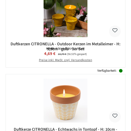
Duftkerzen CITRONELLA - Outdoor Kerzen im Metalleimer - H:
5,5cm - gelb - 3er Set
Inhalt:
3 Stück
(1,56 € / 1 Stück)
Verkaufspreis:
4,69 €
Regulärer Preis:
10,79 €
(56.53% gespart)
Preise inkl. MwSt. zzgl. Versandkosten
Verfügbarkeit:
Duftkerze CITRONELLA - Echtwachs in Tontopf - H: 10cm -