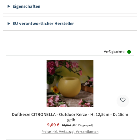
Eigenschaften
EU verantwortlicher Hersteller
Produktgalerie überspringen
Verfügbarkeit:
Duftkerze CITRONELLA - Outdoor Kerze - H: 12,5cm - D: 15cm
- gelb
Verkaufspreis:
9,69 €
Regulärer Preis:
17,99 €
(46.14% gespart)
Preise inkl. MwSt. zzgl. Versandkosten