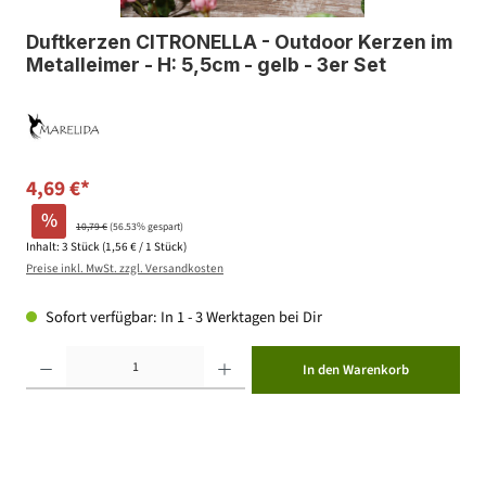
Duftkerzen CITRONELLA - Outdoor Kerzen im
Metalleimer - H: 5,5cm - gelb - 3er Set
4,69 €*
%
10,79 €
(56.53% gespart)
Inhalt:
3 Stück
(1,56 € / 1 Stück)
Preise inkl. MwSt. zzgl. Versandkosten
Sofort verfügbar: In 1 - 3 Werktagen bei Dir
Produkt Anzahl: Gib den gewünschten Wert ein oder benutze die Schaltflächen um die Anzahl zu erhöhen ode
In den Warenkorb