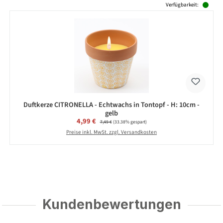
Verfügbarkeit:
Duftkerze CITRONELLA - Echtwachs in Tontopf - H: 10cm -
gelb
Verkaufspreis:
4,99 €
Regulärer Preis:
7,49 €
(33.38% gespart)
Preise inkl. MwSt. zzgl. Versandkosten
Kundenbewertungen