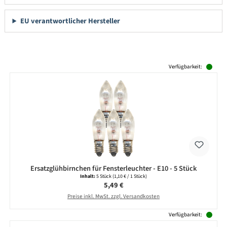
EU verantwortlicher Hersteller
Produktgalerie überspringen
Verfügbarkeit:
Ersatzglühbirnchen für Fensterleuchter - E10 - 5 Stück
Inhalt:
5 Stück
(1,10 € / 1 Stück)
Regulärer Preis:
5,49 €
Preise inkl. MwSt. zzgl. Versandkosten
Verfügbarkeit: