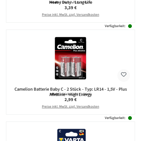
Heavy Duty - Long Life
Inhalt:
2 Stück
(1,70 € / 1 Stück)
Regulärer Preis:
3,39 €
Preise inkl. MwSt. zzgl. Versandkosten
Verfügbarkeit:
Camelion Batterie Baby C - 2 Stück - Typ: LR14 - 1,5V - Plus
Alkaline - High Energy
Inhalt:
2 Stück
(1,50 € / 1 Stück)
Regulärer Preis:
2,99 €
Preise inkl. MwSt. zzgl. Versandkosten
Verfügbarkeit: