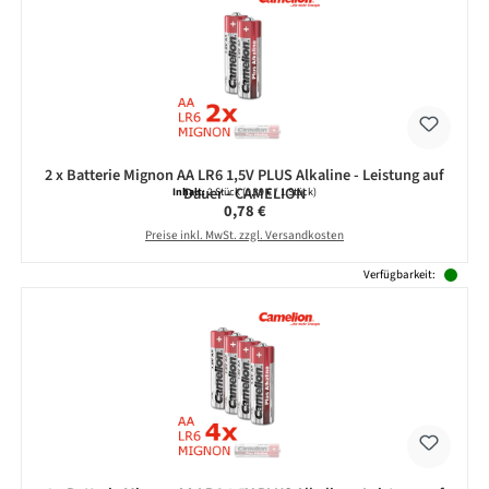
2 x Batterie Mignon AA LR6 1,5V PLUS Alkaline - Leistung auf
Dauer - CAMELION
Inhalt:
2 Stück
(0,39 € / 1 Stück)
Regulärer Preis:
0,78 €
Preise inkl. MwSt. zzgl. Versandkosten
Verfügbarkeit: