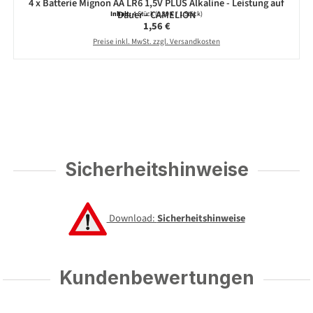
4 x Batterie Mignon AA LR6 1,5V PLUS Alkaline - Leistung auf
Dauer - CAMELION
Inhalt:
4 Stück
(0,39 € / 1 Stück)
Regulärer Preis:
1,56 €
Preise inkl. MwSt. zzgl. Versandkosten
Sicherheitshinweise
Download:
Sicherheitshinweise
Kundenbewertungen