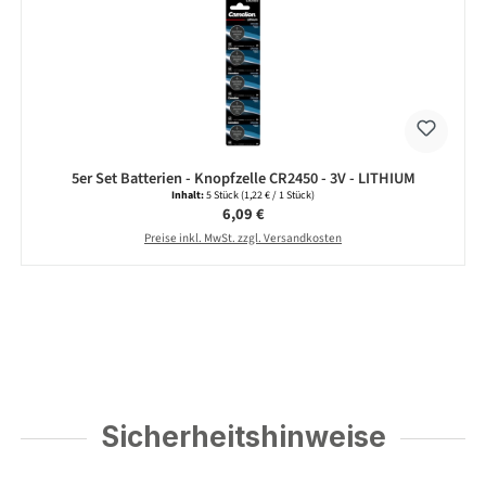
5er Set Batterien - Knopfzelle CR2450 - 3V - LITHIUM
Inhalt:
5 Stück
(1,22 € / 1 Stück)
Regulärer Preis:
6,09 €
Preise inkl. MwSt. zzgl. Versandkosten
Sicherheitshinweise