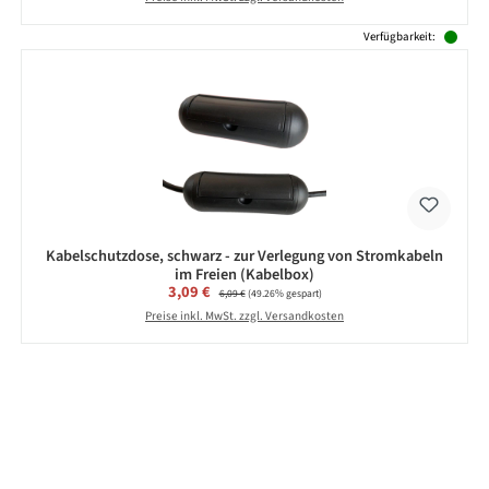
Verfügbarkeit:
Kabelschutzdose, schwarz - zur Verlegung von Stromkabeln
im Freien (Kabelbox)
Verkaufspreis:
3,09 €
Regulärer Preis:
6,09 €
(49.26% gespart)
Preise inkl. MwSt. zzgl. Versandkosten