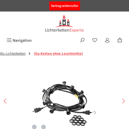
alt springen
Vertrag widerrufen
Navigation
Illu-Lichterketten
Illu-Ketten ohne Leuchtmittel
Bildergalerie überspringen