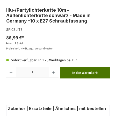
Illu-/Partylichterkette 10m -
Außenlichterkette schwarz - Made in
Germany -10 x E27 Schraubfassung
SPICELITE
86,99 €*
Inhalt:
1 Stück
Preise inkl. MwSt. zzgl. Versandkosten
Sofort verfügbar: In 1 - 3 Werktagen bei Dir
Produkt Anzahl: Gib den gewünschten Wert ein oder benutze die Schaltflächen um die Anzahl zu erhöhen ode
In den Warenkorb
Zubehör | Ersatzteile | Ähnliches | mit bestellen