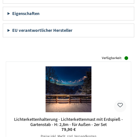
Eigenschaften
EU verantwortlicher Hersteller
Produktgalerie überspringen
Verfügbarkeit:
Lichterkettenhalterung - Lichterkettenmast mit Erdspieß -
Gartenstab - H: 2,8m - für Außen - 2er Set
Regulärer Preis:
79,90 €
Preise inkl. MwSt. zzgl. Versandkosten