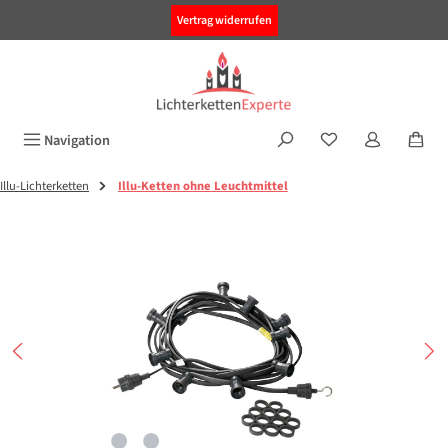
alt springen
Vertrag widerrufen
Navigation
Illu-Lichterketten
Illu-Ketten ohne Leuchtmittel
Bildergalerie überspringen