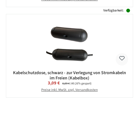
Verfügbarkeit:
Kabelschutzdose, schwarz - zur Verlegung von Stromkabeln
im Freien (Kabelbox)
Verkaufspreis:
3,09 €
Regulärer Preis:
6,09 €
(49.26% gespart)
Preise inkl. MwSt. zzgl. Versandkosten