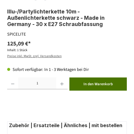
Illu-/Partylichterkette 10m -
Außenlichterkette schwarz - Made in
Germany - 30 x E27 Schraubfassung
SPICELITE
125,09 €*
Inhalt:
1 Stück
Preise inkl. MwSt. zzgl. Versandkosten
Sofort verfügbar: In 1 - 3 Werktagen bei Dir
Produkt Anzahl: Gib den gewünschten Wert ein oder benutze die Schaltflächen um die Anzahl zu erhöhen ode
In den Warenkorb
Zubehör | Ersatzteile | Ähnliches | mit bestellen