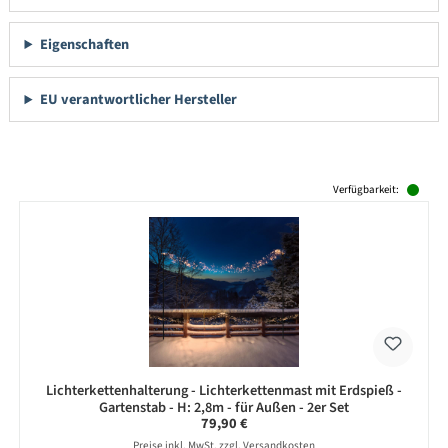
Eigenschaften
EU verantwortlicher Hersteller
Produktgalerie überspringen
Verfügbarkeit:
Lichterkettenhalterung - Lichterkettenmast mit Erdspieß -
Gartenstab - H: 2,8m - für Außen - 2er Set
Regulärer Preis:
79,90 €
Preise inkl. MwSt. zzgl. Versandkosten