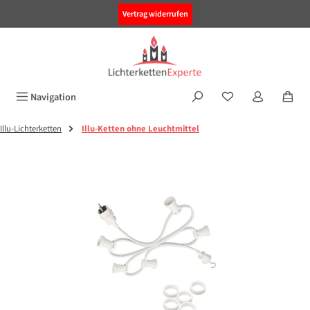
alt springen
Vertrag widerrufen
Navigation
Illu-Lichterketten
Illu-Ketten ohne Leuchtmittel
Bildergalerie überspringen