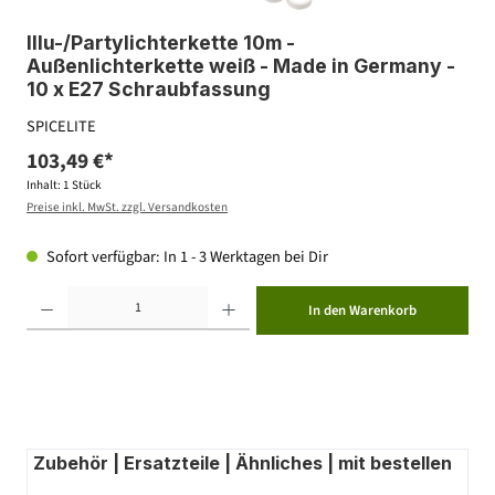
Illu-/Partylichterkette 10m -
Außenlichterkette weiß - Made in Germany -
10 x E27 Schraubfassung
SPICELITE
103,49 €*
Inhalt:
1 Stück
Preise inkl. MwSt. zzgl. Versandkosten
Sofort verfügbar: In 1 - 3 Werktagen bei Dir
Produkt Anzahl: Gib den gewünschten Wert ein oder benutze die Schaltflächen um die Anzahl zu erhöhen ode
In den Warenkorb
Zubehör | Ersatzteile | Ähnliches | mit bestellen