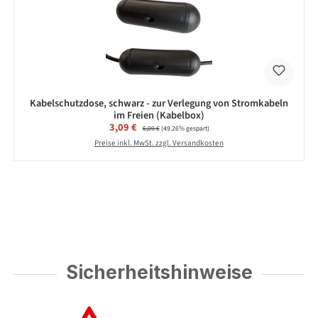
Kabelschutzdose, schwarz - zur Verlegung von Stromkabeln
im Freien (Kabelbox)
Verkaufspreis:
3,09 €
Regulärer Preis:
6,09 €
(49.26% gespart)
Preise inkl. MwSt. zzgl. Versandkosten
Sicherheitshinweise