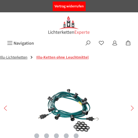
alt springen
Vertrag widerrufen
Navigation
Illu-Lichterketten
Illu-Ketten ohne Leuchtmittel
Bildergalerie überspringen