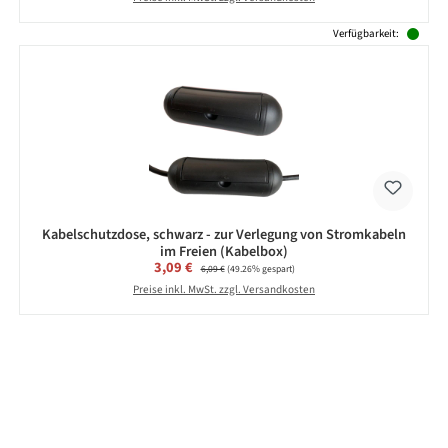
Verfügbarkeit:
Kabelschutzdose, schwarz - zur Verlegung von Stromkabeln
im Freien (Kabelbox)
Verkaufspreis:
3,09 €
Regulärer Preis:
6,09 €
(49.26% gespart)
Preise inkl. MwSt. zzgl. Versandkosten