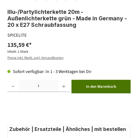
Illu-/Partylichterkette 20m -
Außenlichterkette grün - Made in Germany -
20 x E27 Schraubfassung
SPICELITE
135,59 €*
Inhalt:
1 Stück
Preise inkl. MwSt. zzgl. Versandkosten
Sofort verfügbar: In 1 - 3 Werktagen bei Dir
Produkt Anzahl: Gib den gewünschten Wert ein oder benutze die Schaltflächen um die Anzahl zu erhöhen ode
In den Warenkorb
Zubehör | Ersatzteile | Ähnliches | mit bestellen