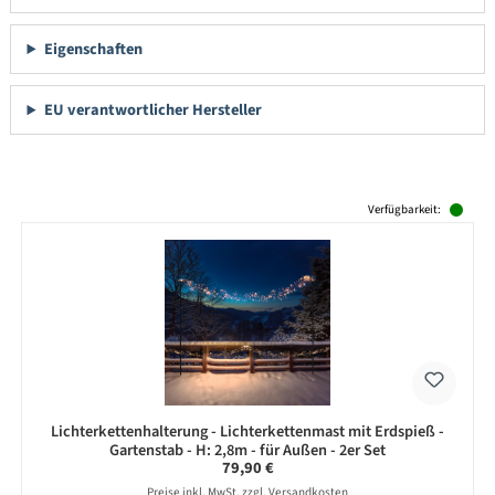
Eigenschaften
EU verantwortlicher Hersteller
Produktgalerie überspringen
Verfügbarkeit:
Lichterkettenhalterung - Lichterkettenmast mit Erdspieß -
Gartenstab - H: 2,8m - für Außen - 2er Set
Regulärer Preis:
79,90 €
Preise inkl. MwSt. zzgl. Versandkosten