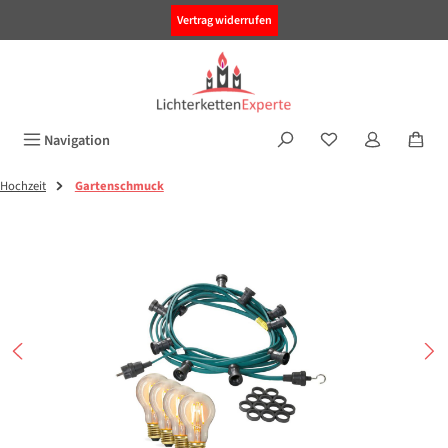
alt springen
Vertrag widerrufen
Navigation
Hochzeit
Gartenschmuck
Bildergalerie überspringen