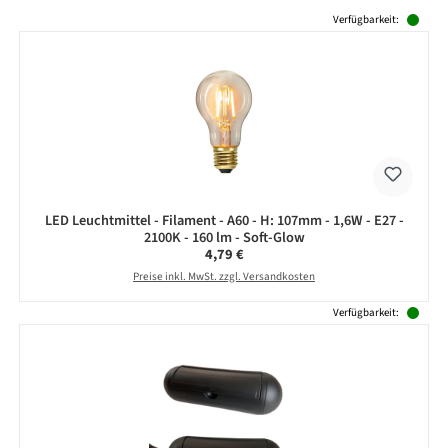
Produktgalerie überspringen
Verfügbarkeit:
LED Leuchtmittel - Filament - A60 - H: 107mm - 1,6W - E27 -
2100K - 160 lm - Soft-Glow
Regulärer Preis:
4,79 €
Preise inkl. MwSt. zzgl. Versandkosten
Verfügbarkeit: