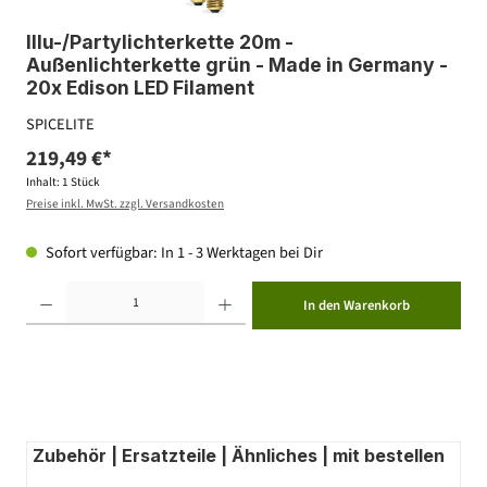
Illu-/Partylichterkette 20m -
Außenlichterkette grün - Made in Germany -
20x Edison LED Filament
SPICELITE
219,49 €*
Inhalt:
1 Stück
Preise inkl. MwSt. zzgl. Versandkosten
Sofort verfügbar: In 1 - 3 Werktagen bei Dir
Produkt Anzahl: Gib den gewünschten Wert ein oder benutze die Schaltflächen um die Anzahl zu erhöhen ode
In den Warenkorb
Zubehör | Ersatzteile | Ähnliches | mit bestellen