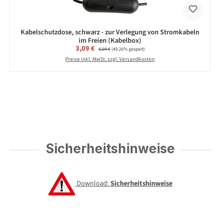
Kabelschutzdose, schwarz - zur Verlegung von Stromkabeln
im Freien (Kabelbox)
Verkaufspreis:
3,09 €
Regulärer Preis:
6,09 €
(49.26% gespart)
Preise inkl. MwSt. zzgl. Versandkosten
Sicherheitshinweise
Download:
Sicherheitshinweise