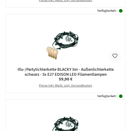
Preise inkl. MwSt. zzgl. Versandkosten
Verfügbarkeit:
Illu-/Partylichterkette BLACKY 5m - Außenlichterkette
schwarz - 5x E27 EDISON LED Filamentlampen
Regulärer Preis:
59,90 €
Preise inkl. MwSt. zzgl. Versandkosten
Verfügbarkeit: