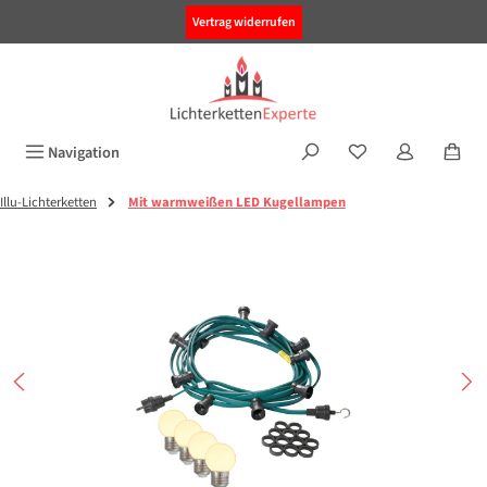
alt springen
Vertrag widerrufen
Navigation
Illu-Lichterketten
Mit warmweißen LED Kugellampen
Bildergalerie überspringen