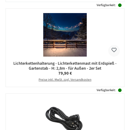
Verfügbarkeit:
Lichterkettenhalterung - Lichterkettenmast mit Erdspieß -
Gartenstab - H: 2,8m - für Außen - 2er Set
Regulärer Preis:
79,90 €
Preise inkl. MwSt. zzgl. Versandkosten
Verfügbarkeit: