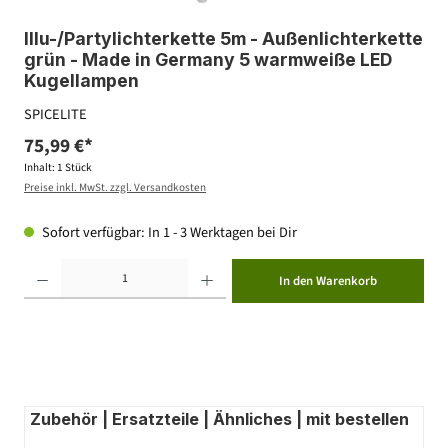
Illu-/Partylichterkette 5m - Außenlichterkette
grün - Made in Germany 5 warmweiße LED
Kugellampen
SPICELITE
75,99 €*
Inhalt:
1 Stück
Preise inkl. MwSt. zzgl. Versandkosten
Sofort verfügbar: In 1 - 3 Werktagen bei Dir
Produkt Anzahl: Gib den gewünschten Wert ein oder benutze die Schaltflächen um die Anzahl zu erhöhen ode
In den Warenkorb
Zubehör | Ersatzteile | Ähnliches | mit bestellen