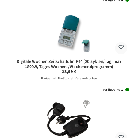
Digitale Wochen Zeitschaltuhr IP44 (20 Zyklen/Tag, max
1800W, Tages-Wochen-/Wochenendprogramm)
Regulärer Preis:
23,99 €
Preise inkl. MwSt. zzgl. Versandkosten
Verfügbarkeit: