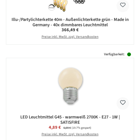
Illu-/Partylichterkette 40m - Außenlichterkette grün - Made in
Germany - 40x dimmbares Leuchtmittel
Regulärer Preis:
366,49 €
Preise inkl. MwSt. zzgl. Versandkosten
Produktgalerie überspringen
Verfügbarkeit:
LED Leuchtmittel G45 - warmweiß 2700K - E27 - 1W |
SATISFIRE
Verkaufspreis:
4,89 €
Regulärer Preis:
6,09 €
(19.7% gespart)
Preise inkl. MwSt. zzgl. Versandkosten