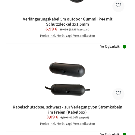
Verlängerungskabel 5m outdoor Gummi IP44 mit
Schutzdeckel 3x1,5mm
Verkaufspreis:
6,99 €
Regulärer Preis:
15,69 €
(55.45% gespart)
Preise inkl. MwSt. zzgl. Versandkosten
Verfügbarkeit:
Kabelschutzdose, schwarz - zur Verlegung von Stromkabeln
im Freien (Kabelbox)
Verkaufspreis:
3,09 €
Regulärer Preis:
6,09 €
(49.26% gespart)
Preise inkl. MwSt. zzgl. Versandkosten
Verfügbarkeit: