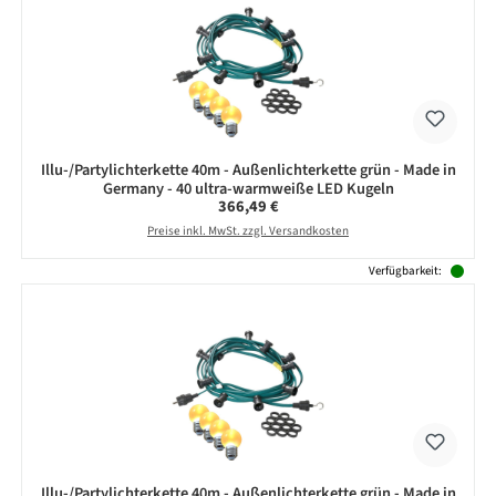
Illu-/Partylichterkette 40m - Außenlichterkette grün - Made in
Germany - 40 ultra-warmweiße LED Kugeln
Regulärer Preis:
366,49 €
Preise inkl. MwSt. zzgl. Versandkosten
Verfügbarkeit:
Illu-/Partylichterkette 40m - Außenlichterkette grün - Made in