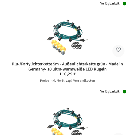
Verfügbarkeit:
Illu-/Partylichterkette 5m - Außenlichterkette grün - Made in
Germany- 10 ultra-warmweiße LED Kugeln
Regulärer Preis:
110,29 €
Preise inkl. MwSt. zzgl. Versandkosten
Verfügbarkeit: