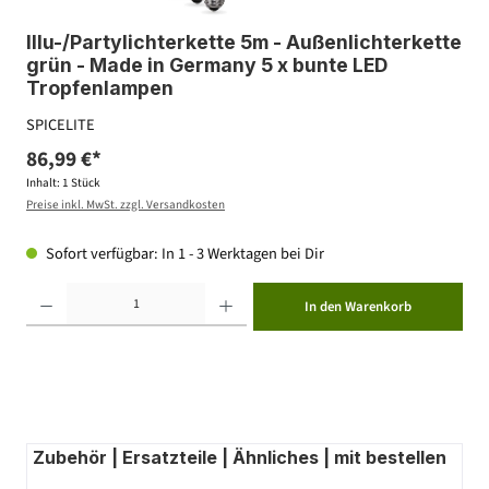
Illu-/Partylichterkette 5m - Außenlichterkette
grün - Made in Germany 5 x bunte LED
Tropfenlampen
SPICELITE
86,99 €*
Inhalt:
1 Stück
Preise inkl. MwSt. zzgl. Versandkosten
Sofort verfügbar: In 1 - 3 Werktagen bei Dir
Produkt Anzahl: Gib den gewünschten Wert ein oder benutze die Schaltflächen um die Anzahl zu erhöhen ode
In den Warenkorb
Zubehör | Ersatzteile | Ähnliches | mit bestellen