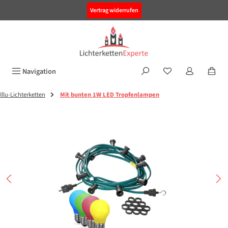
alt springen
Vertrag widerrufen
Navigation
Illu-Lichterketten
Mit bunten 1W LED Tropfenlampen
Bildergalerie überspringen