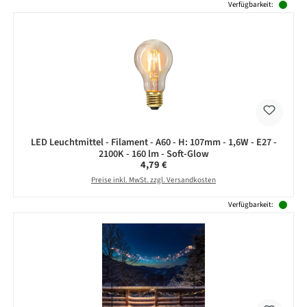
Produktgalerie überspringen
Verfügbarkeit:
LED Leuchtmittel - Filament - A60 - H: 107mm - 1,6W - E27 -
2100K - 160 lm - Soft-Glow
Regulärer Preis:
4,79 €
Preise inkl. MwSt. zzgl. Versandkosten
Verfügbarkeit: