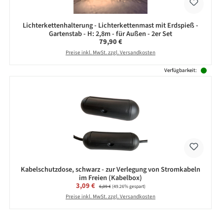
Lichterkettenhalterung - Lichterkettenmast mit Erdspieß -
Gartenstab - H: 2,8m - für Außen - 2er Set
Regulärer Preis:
79,90 €
Preise inkl. MwSt. zzgl. Versandkosten
Verfügbarkeit:
Kabelschutzdose, schwarz - zur Verlegung von Stromkabeln
im Freien (Kabelbox)
Verkaufspreis:
3,09 €
Regulärer Preis:
6,09 €
(49.26% gespart)
Preise inkl. MwSt. zzgl. Versandkosten