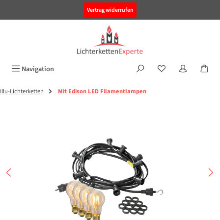
alt springen
Vertrag widerrufen
Navigation
Illu-Lichterketten
Mit Edison LED Filamentlampen
Bildergalerie überspringen