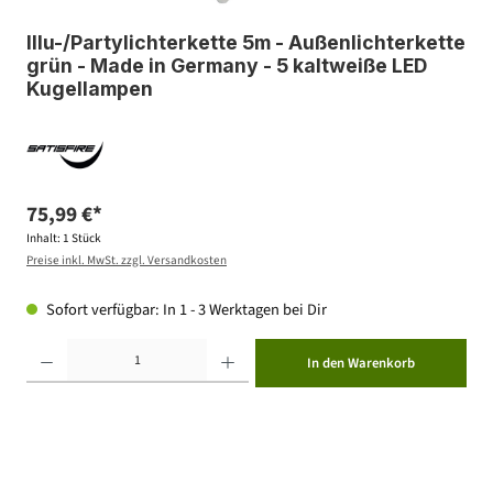
Illu-/Partylichterkette 5m - Außenlichterkette
grün - Made in Germany - 5 kaltweiße LED
Kugellampen
75,99 €*
Inhalt:
1 Stück
Preise inkl. MwSt. zzgl. Versandkosten
Sofort verfügbar: In 1 - 3 Werktagen bei Dir
Produkt Anzahl: Gib den gewünschten Wert ein oder benutze die Schaltflächen um die Anzahl zu erhöhen ode
In den Warenkorb