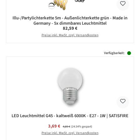
Illu-/Partylichterkette 5m - Außenlichterkette grün - Made in
Germany - 5x dimmbares Leuchtmittel
Regulärer Preis:
82,59 €
Preise inkl. MwSt. zzgl. Versandkosten
Produktgalerie überspringen
Verfügbarkeit:
LED Leuchtmittel G45 - kaltweiß 6000K - E27 - 1W | SATISFIRE
Verkaufspreis:
3,69 €
Regulärer Preis:
4,89 €
(24.54% gespart)
Preise inkl. MwSt. zzgl. Versandkosten