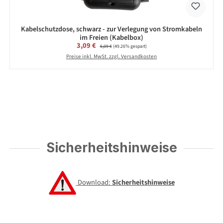
Kabelschutzdose, schwarz - zur Verlegung von Stromkabeln
im Freien (Kabelbox)
Verkaufspreis:
3,09 €
Regulärer Preis:
6,09 €
(49.26% gespart)
Preise inkl. MwSt. zzgl. Versandkosten
Sicherheitshinweise
Download:
Sicherheitshinweise