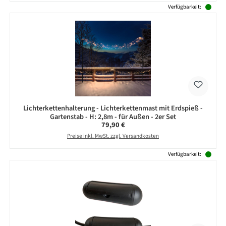
Verfügbarkeit:
Lichterkettenhalterung - Lichterkettenmast mit Erdspieß -
Gartenstab - H: 2,8m - für Außen - 2er Set
Regulärer Preis:
79,90 €
Preise inkl. MwSt. zzgl. Versandkosten
Verfügbarkeit: