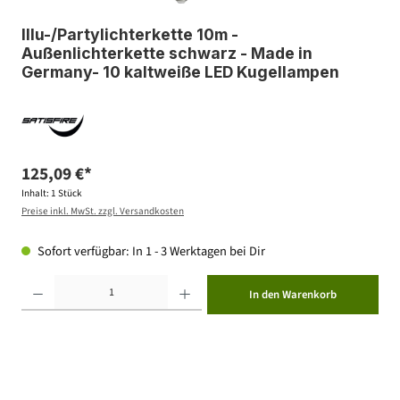
Illu-/Partylichterkette 10m -
Außenlichterkette schwarz - Made in
Germany- 10 kaltweiße LED Kugellampen
125,09 €*
Inhalt:
1 Stück
Preise inkl. MwSt. zzgl. Versandkosten
Sofort verfügbar: In 1 - 3 Werktagen bei Dir
Produkt Anzahl: Gib den gewünschten Wert ein oder benutze die Schaltflächen um die Anzahl zu erhöhen ode
In den Warenkorb