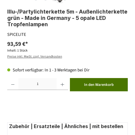
Illu-/Partylichterkette 5m - Außenlichterkette
grün - Made in Germany - 5 opale LED
Tropfenlampen
SPICELITE
93,59 €*
Inhalt:
1 Stück
Preise inkl. MwSt. zzgl. Versandkosten
Sofort verfügbar: In 1 - 3 Werktagen bei Dir
Produkt Anzahl: Gib den gewünschten Wert ein oder benutze die Schaltflächen um die Anzahl zu erhöhen ode
In den Warenkorb
Zubehör | Ersatzteile | Ähnliches | mit bestellen