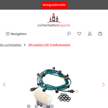
alt springen
Vertrag widerrufen
Navigation
Illu-Lichterketten
Mit opalen LED Tropfenlampen
Bildergalerie überspringen