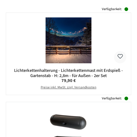
Produktgalerie überspringen
Verfügbarkeit:
Lichterkettenhalterung - Lichterkettenmast mit Erdspieß -
Gartenstab - H: 2,8m - für Außen - 2er Set
Regulärer Preis:
79,90 €
Preise inkl. MwSt. zzgl. Versandkosten
Verfügbarkeit: