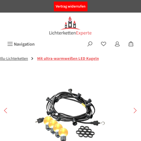
alt springen
Vertrag widerrufen
Navigation
Illu-Lichterketten
Mit ultra-warmweißen LED Kugeln
Bildergalerie überspringen