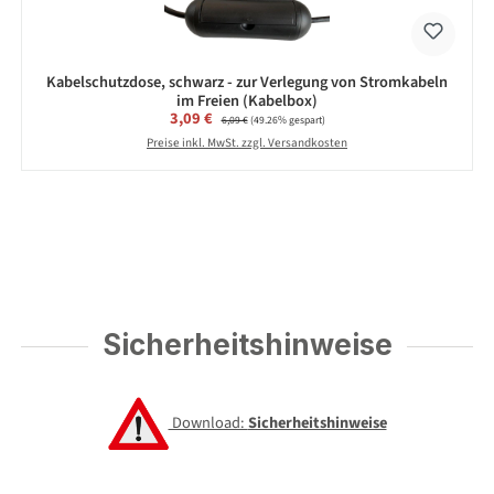
Kabelschutzdose, schwarz - zur Verlegung von Stromkabeln
im Freien (Kabelbox)
Verkaufspreis:
3,09 €
Regulärer Preis:
6,09 €
(49.26% gespart)
Preise inkl. MwSt. zzgl. Versandkosten
Sicherheitshinweise
Download:
Sicherheitshinweise