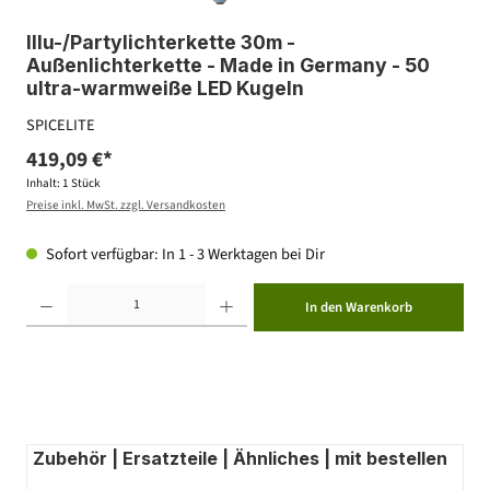
Illu-/Partylichterkette 30m -
Außenlichterkette - Made in Germany - 50
ultra-warmweiße LED Kugeln
SPICELITE
419,09 €*
Inhalt:
1 Stück
Preise inkl. MwSt. zzgl. Versandkosten
Sofort verfügbar: In 1 - 3 Werktagen bei Dir
Produkt Anzahl: Gib den gewünschten Wert ein oder benutze die Schaltflächen um die Anzahl zu erhöhen ode
In den Warenkorb
Zubehör | Ersatzteile | Ähnliches | mit bestellen