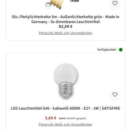
Illu-/Partylichterkette 5m - Außenlichterkette grün - Made in
Germany - 5x dimmbares Leuchtmittel
Regulärer Preis:
82,59 €
Preise inkl. MwSt. zzgl. Versandkosten
Produktgalerie überspringen
Verfügbarkeit:
LED Leuchtmittel G45 - kaltweiß 6000K - E27 - 1W | SATISFIRE
Verkaufspreis:
3,69 €
Regulärer Preis:
4,89 €
(24.54% gespart)
Preise inkl. MwSt. zzgl. Versandkosten