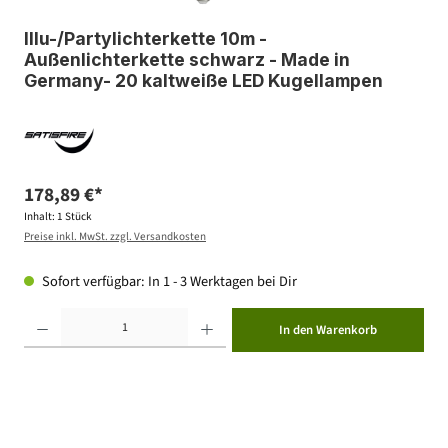
Illu-/Partylichterkette 10m -
Außenlichterkette schwarz - Made in
Germany- 20 kaltweiße LED Kugellampen
178,89 €*
Inhalt:
1 Stück
Preise inkl. MwSt. zzgl. Versandkosten
Sofort verfügbar: In 1 - 3 Werktagen bei Dir
Produkt Anzahl: Gib den gewünschten Wert ein oder benutze die Schaltflächen um die Anzahl zu erhöhen ode
In den Warenkorb