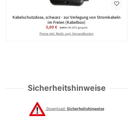
Kabelschutzdose, schwarz - zur Verlegung von Stromkabeln
im Freien (Kabelbox)
Verkaufspreis:
3,09 €
Regulärer Preis:
6,09 €
(49.26% gespart)
Preise inkl. MwSt. zzgl. Versandkosten
Sicherheitshinweise
Download:
Sicherheitshinweise