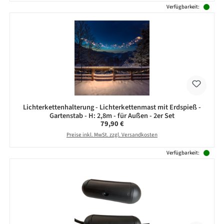
Verfügbarkeit:
Lichterkettenhalterung - Lichterkettenmast mit Erdspieß -
Gartenstab - H: 2,8m - für Außen - 2er Set
Regulärer Preis:
79,90 €
Preise inkl. MwSt. zzgl. Versandkosten
Verfügbarkeit: