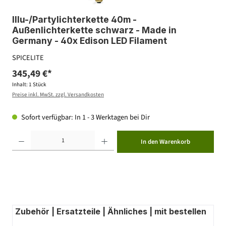
Illu-/Partylichterkette 40m -
Außenlichterkette schwarz - Made in
Germany - 40x Edison LED Filament
SPICELITE
345,49 €*
Inhalt:
1 Stück
Preise inkl. MwSt. zzgl. Versandkosten
Sofort verfügbar: In 1 - 3 Werktagen bei Dir
Produkt Anzahl: Gib den gewünschten Wert ein oder benutze die Schaltflächen um die Anzahl zu erhöhen ode
In den Warenkorb
Zubehör | Ersatzteile | Ähnliches | mit bestellen