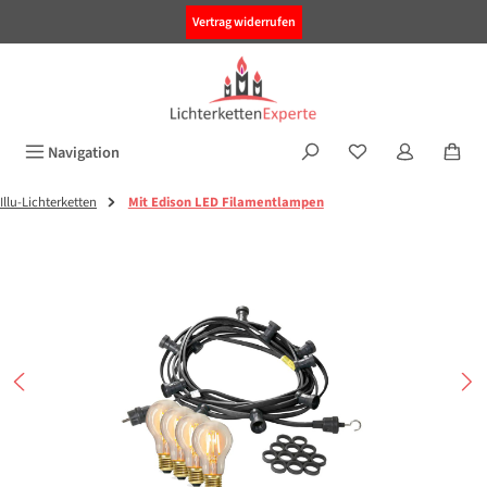
alt springen
Vertrag widerrufen
Navigation
Illu-Lichterketten
Mit Edison LED Filamentlampen
Bildergalerie überspringen