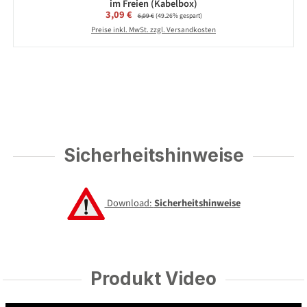
im Freien (Kabelbox)
Verkaufspreis:
3,09 €
Regulärer Preis:
6,09 €
(49.26% gespart)
Preise inkl. MwSt. zzgl. Versandkosten
Sicherheitshinweise
Download:
Sicherheitshinweise
Produkt Video