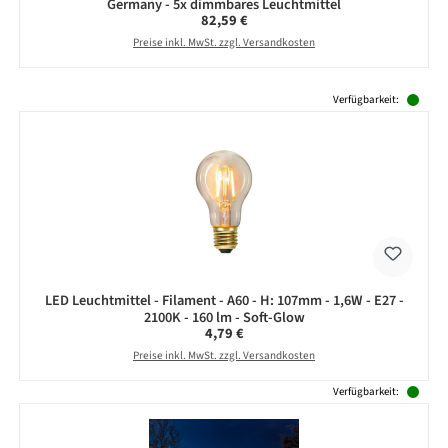
Germany - 5x dimmbares Leuchtmittel
Regulärer Preis:
82,59 €
Preise inkl. MwSt. zzgl. Versandkosten
Produktgalerie überspringen
Verfügbarkeit:
LED Leuchtmittel - Filament - A60 - H: 107mm - 1,6W - E27 -
2100K - 160 lm - Soft-Glow
Regulärer Preis:
4,79 €
Preise inkl. MwSt. zzgl. Versandkosten
Verfügbarkeit: