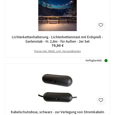
Lichterkettenhalterung - Lichterkettenmast mit Erdspieß -
Gartenstab - H: 2,8m - für Außen - 2er Set
Regulärer Preis:
79,90 €
Preise inkl. MwSt. zzgl. Versandkosten
Verfügbarkeit:
Kabelschutzdose, schwarz - zur Verlegung von Stromkabeln