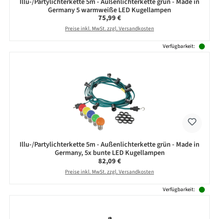
Illu-/Partylichterkette 5m - Außenlichterkette grün - Made in
Germany 5 warmweiße LED Kugellampen
Regulärer Preis:
75,99 €
Preise inkl. MwSt. zzgl. Versandkosten
Verfügbarkeit:
Illu-/Partylichterkette 5m - Außenlichterkette grün - Made in
Germany, 5x bunte LED Kugellampen
Regulärer Preis:
82,09 €
Preise inkl. MwSt. zzgl. Versandkosten
Verfügbarkeit: