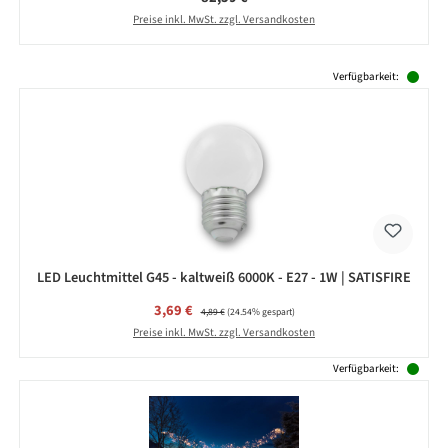
Preise inkl. MwSt. zzgl. Versandkosten
Produktgalerie überspringen
Verfügbarkeit:
LED Leuchtmittel G45 - kaltweiß 6000K - E27 - 1W | SATISFIRE
Verkaufspreis:
3,69 €
Regulärer Preis:
4,89 €
(24.54% gespart)
Preise inkl. MwSt. zzgl. Versandkosten
Verfügbarkeit: