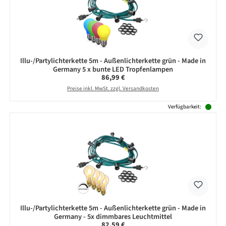
Illu-/Partylichterkette 5m - Außenlichterkette grün - Made in
Germany 5 x bunte LED Tropfenlampen
Regulärer Preis:
86,99 €
Preise inkl. MwSt. zzgl. Versandkosten
Verfügbarkeit:
Illu-/Partylichterkette 5m - Außenlichterkette grün - Made in
Germany - 5x dimmbares Leuchtmittel
Regulärer Preis:
82,59 €