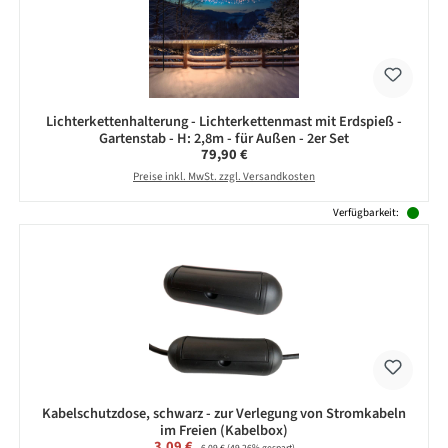
Lichterkettenhalterung - Lichterkettenmast mit Erdspieß -
Gartenstab - H: 2,8m - für Außen - 2er Set
Regulärer Preis:
79,90 €
Preise inkl. MwSt. zzgl. Versandkosten
Verfügbarkeit:
Kabelschutzdose, schwarz - zur Verlegung von Stromkabeln
im Freien (Kabelbox)
Verkaufspreis:
3,09 €
Regulärer Preis: