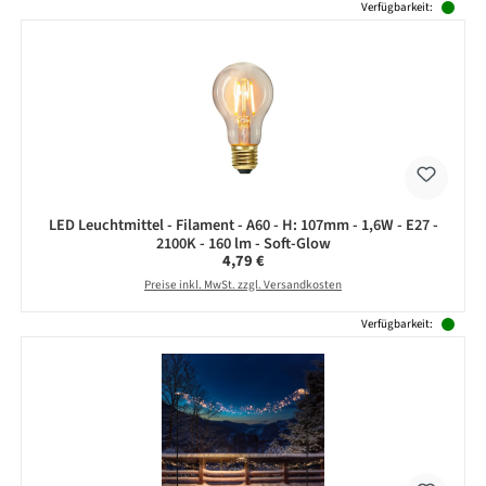
Produktgalerie überspringen
Verfügbarkeit:
LED Leuchtmittel - Filament - A60 - H: 107mm - 1,6W - E27 -
2100K - 160 lm - Soft-Glow
Regulärer Preis:
4,79 €
Preise inkl. MwSt. zzgl. Versandkosten
Verfügbarkeit: