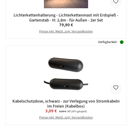
Lichterkettenhalterung - Lichterkettenmast mit Erdspieß -
Gartenstab - H: 2,8m - für Außen - 2er Set
Regulärer Preis:
79,90 €
Preise inkl. MwSt. zzgl. Versandkosten
Verfügbarkeit:
Kabelschutzdose, schwarz - zur Verlegung von Stromkabeln
im Freien (Kabelbox)
Verkaufspreis:
3,09 €
Regulärer Preis:
6,09 €
(49.26% gespart)
Preise inkl. MwSt. zzgl. Versandkosten