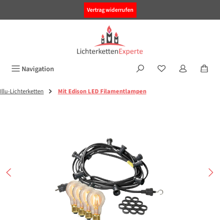
alt springen
Vertrag widerrufen
Navigation
Illu-Lichterketten
Mit Edison LED Filamentlampen
Bildergalerie überspringen