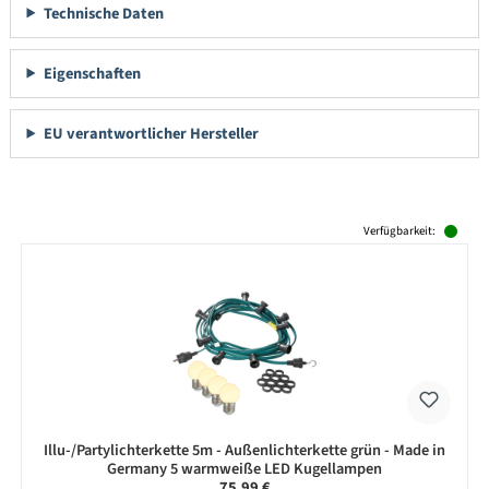
Technische Daten
Eigenschaften
EU verantwortlicher Hersteller
Produktgalerie überspringen
Verfügbarkeit:
Illu-/Partylichterkette 5m - Außenlichterkette grün - Made in
Germany 5 warmweiße LED Kugellampen
Regulärer Preis:
75,99 €