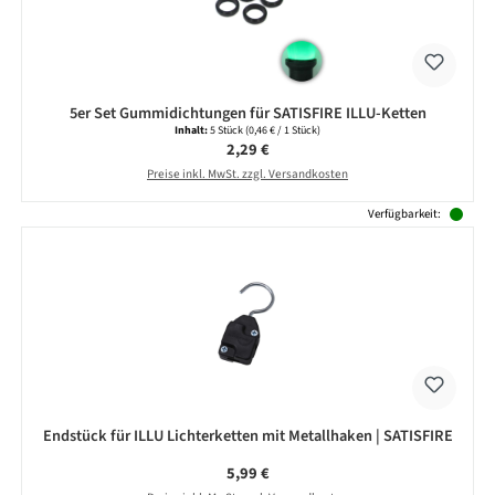
5er Set Gummidichtungen für SATISFIRE ILLU-Ketten
Inhalt:
5 Stück
(0,46 € / 1 Stück)
Regulärer Preis:
2,29 €
Preise inkl. MwSt. zzgl. Versandkosten
Verfügbarkeit:
Endstück für ILLU Lichterketten mit Metallhaken | SATISFIRE
Regulärer Preis:
5,99 €