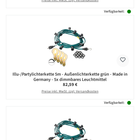
Preise inkl. MwSt. zzgl. Versandkosten
Verfügbarkeit:
Illu-/Partylichterkette 5m - Außenlichterkette grün - Made in
Germany - 5x dimmbares Leuchtmittel
Regulärer Preis:
82,59 €
Preise inkl. MwSt. zzgl. Versandkosten
Verfügbarkeit: