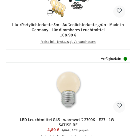
Illu-/Partylichterkette 5m - Außenlichterkette grün - Made in
Germany - 10x dimmbares Leuchtmittel
Regulärer Preis:
108,99 €
Preise inkl. MwSt. zzgl. Versandkosten
Produktgalerie überspringen
Verfügbarkeit:
LED Leuchtmittel G45 - warmweiß 2700K - E27 - 1W |
SATISFIRE
Verkaufspreis:
4,89 €
Regulärer Preis:
6,09 €
(19.7% gespart)