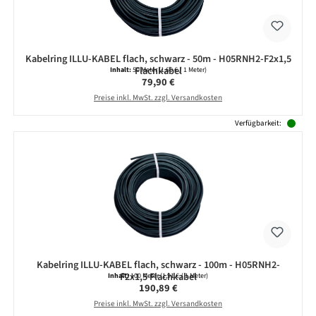
Kabelring ILLU-KABEL flach, schwarz - 50m - H05RNH2-F2x1,5
Flachkabel
Inhalt:
50 Meter
(1,60 € / 1 Meter)
Regulärer Preis:
79,90 €
Preise inkl. MwSt. zzgl. Versandkosten
Verfügbarkeit:
Kabelring ILLU-KABEL flach, schwarz - 100m - H05RNH2-
F2x1,5 Flachkabel
Inhalt:
100 Meter
(1,91 € / 1 Meter)
Regulärer Preis:
190,89 €
Preise inkl. MwSt. zzgl. Versandkosten