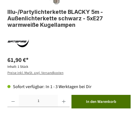
Illu-/Partylichterkette BLACKY 5m -
Außenlichterkette schwarz - 5xE27
warmweiße Kugellampen
61,90 €*
Inhalt:
1 Stück
Preise inkl. MwSt. zzgl. Versandkosten
Sofort verfügbar: In 1 - 3 Werktagen bei Dir
Produkt Anzahl: Gib den gewünschten Wert ein oder benutze die Schaltflächen um die Anzahl zu erhöhen ode
In den Warenkorb