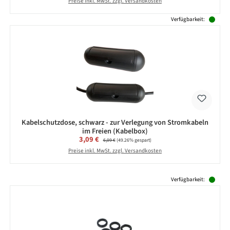
Preise inkl. MwSt. zzgl. Versandkosten
Verfügbarkeit:
Kabelschutzdose, schwarz - zur Verlegung von Stromkabeln
im Freien (Kabelbox)
Verkaufspreis:
3,09 €
Regulärer Preis:
6,09 €
(49.26% gespart)
Preise inkl. MwSt. zzgl. Versandkosten
Produktgalerie überspringen
Verfügbarkeit: