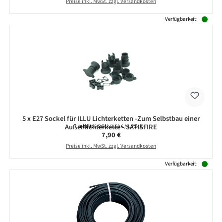
Preise inkl. MwSt. zzgl. Versandkosten
Verfügbarkeit:
5 x E27 Sockel für ILLU Lichterketten -Zum Selbstbau einer
Außenlichterkette - SATISFIRE
Inhalt:
5 Stück
(1,58 € / 1 Stück)
Regulärer Preis:
7,90 €
Preise inkl. MwSt. zzgl. Versandkosten
Verfügbarkeit: