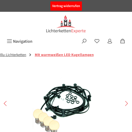
alt springen
Vertrag widerrufen
Navigation
Illu-Lichterketten
Mit warmweißen LED Kugellampen
Bildergalerie überspringen