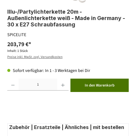
Illu-/Partylichterkette 20m -
Außenlichterkette weiß - Made in Germany -
30 x E27 Schraubfassung
SPICELITE
203,79 €*
Inhalt:
1 Stück
Preise inkl. MwSt. zzgl. Versandkosten
Sofort verfügbar: In 1 - 3 Werktagen bei Dir
Produkt Anzahl: Gib den gewünschten Wert ein oder benutze die Schaltflächen um die Anzahl zu erhöhen ode
In den Warenkorb
Zubehör | Ersatzteile | Ähnliches | mit bestellen