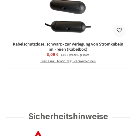
Kabelschutzdose, schwarz - zur Verlegung von Stromkabeln
im Freien (Kabelbox)
Verkaufspreis:
3,09 €
Regulärer Preis:
6,09 €
(49.26% gespart)
Preise inkl. MwSt. zzgl. Versandkosten
Sicherheitshinweise