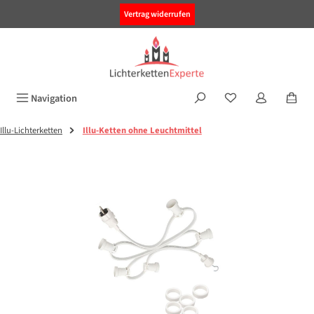
alt springen
Vertrag widerrufen
Navigation
Illu-Lichterketten
Illu-Ketten ohne Leuchtmittel
Bildergalerie überspringen