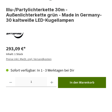
Illu-/Partylichterkette 30m -
Außenlichterkette grün - Made in Germany-
30 kaltweiße LED-Kugellampen
293,09 €*
Inhalt:
1 Stück
Preise inkl. MwSt. zzgl. Versandkosten
Sofort verfügbar: In 1 - 3 Werktagen bei Dir
Produkt Anzahl: Gib den gewünschten Wert ein oder benutze die Schaltflächen um die Anzahl zu erhöhen ode
In den Warenkorb