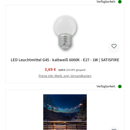
Produktgalerie überspringen
Verfügbarkeit:
LED Leuchtmittel G45 - kaltweiß 6000K - E27 - 1W | SATISFIRE
Verkaufspreis:
3,69 €
Regulärer Preis:
4,89 €
(24.54% gespart)
Preise inkl. MwSt. zzgl. Versandkosten
Verfügbarkeit: