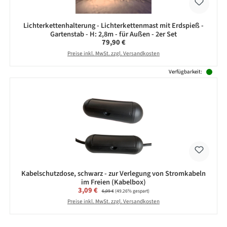
Lichterkettenhalterung - Lichterkettenmast mit Erdspieß -
Gartenstab - H: 2,8m - für Außen - 2er Set
Regulärer Preis:
79,90 €
Preise inkl. MwSt. zzgl. Versandkosten
Verfügbarkeit:
Kabelschutzdose, schwarz - zur Verlegung von Stromkabeln
im Freien (Kabelbox)
Verkaufspreis:
3,09 €
Regulärer Preis:
6,09 €
(49.26% gespart)
Preise inkl. MwSt. zzgl. Versandkosten