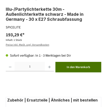
Illu-/Partylichterkette 30m -
Außenlichterkette schwarz - Made in
Germany - 30 x E27 Schraubfassung
SPICELITE
193,29 €*
Inhalt:
1 Stück
Preise inkl. MwSt. zzgl. Versandkosten
Sofort verfügbar: In 1 - 3 Werktagen bei Dir
Produkt Anzahl: Gib den gewünschten Wert ein oder benutze die Schaltflächen um die Anzahl zu erhöhen ode
In den Warenkorb
Zubehör | Ersatzteile | Ähnliches | mit bestellen