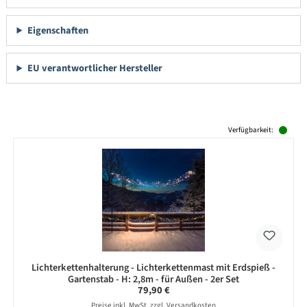
Eigenschaften
EU verantwortlicher Hersteller
Produktgalerie überspringen
Verfügbarkeit:
Lichterkettenhalterung - Lichterkettenmast mit Erdspieß -
Gartenstab - H: 2,8m - für Außen - 2er Set
Regulärer Preis:
79,90 €
Preise inkl. MwSt. zzgl. Versandkosten