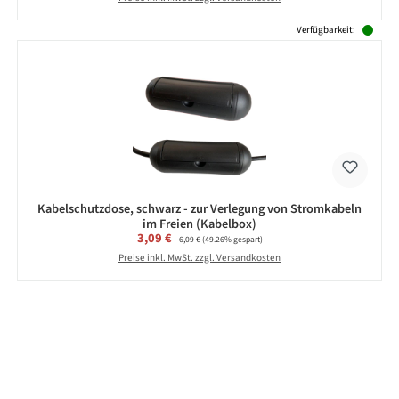
Verfügbarkeit:
Kabelschutzdose, schwarz - zur Verlegung von Stromkabeln
im Freien (Kabelbox)
Verkaufspreis:
3,09 €
Regulärer Preis:
6,09 €
(49.26% gespart)
Preise inkl. MwSt. zzgl. Versandkosten