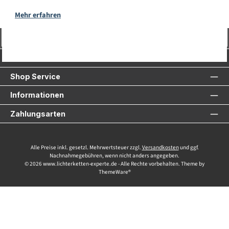
Mehr erfahren
Vertrag widerrufen
Service-Hotline
Shop Service
Informationen
Zahlungsarten
Alle Preise inkl. gesetzl. Mehrwertsteuer zzgl.
Versandkosten
und ggf.
Nachnahmegebühren, wenn nicht anders angegeben.
© 2026 www.lichterketten-experte.de - Alle Rechte vorbehalten. Theme by
ThemeWare®