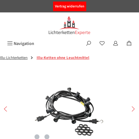
alt springen
Vertrag widerrufen
Navigation
Illu-Lichterketten
Illu-Ketten ohne Leuchtmittel
Bildergalerie überspringen